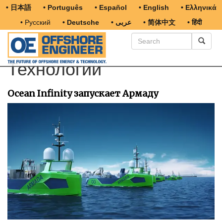
• 日本語
• Português
• Español
• English
• Ελληνικά
• Русский
• Deutsche
• عربى
• 简体中文
• हिंदी
Технологии
Ocean Infinity запускает Армаду