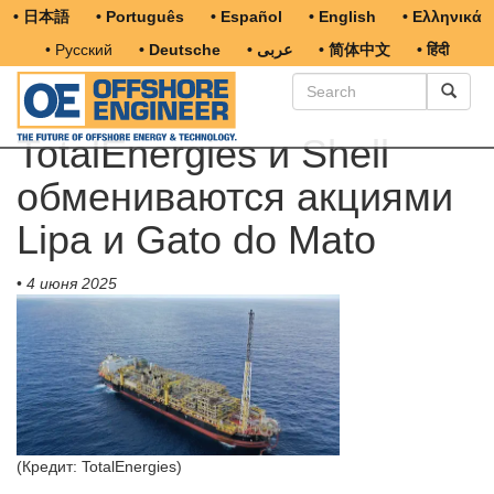
• 日本語
• Português
• Español
• English
• Ελληνικά
• Русский
• Deutsche
• عربى
• 简体中文
• हिंदी
TotalEnergies и Shell
обмениваются акциями
Lipa и Gato do Mato
•
4 июня 2025
(Кредит: TotalEnergies)