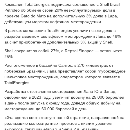
Компания TotalEnergies подписала соглашение с Shell Brasil
Petróleo об обмене своей 20% неэксплуатируемой доли в
проекте Gato do Mato на дополнительную 3% долю в Lapa,
действующем морском нефтяном месторождении.
В рамках соглашения TotalEnergies увеличит свою долю в
разрабатываемом шельфовом месторождении Лапа до 48%
за счет приобретения дополнительных 3% акций у Shell.
Shell сохранит за собой 27%, а Repsol Sinopec — оставшиеся
25%.
Расположенное в бассейне Сантос, в 270 километрах от
побережья Бразилии, Лапа представляет собой глубоководное
шельфовое месторождение, оператором которого является
TotalEnergies.
Разработка ответвления месторождения Лапа Юго-Запад,
одобренная в 2023 году, увеличит добычу на 25 000 баррелей
в день после запуска к концу года, доведя общую добычу на
месторождении до 60 000 баррелей в день.
«Эта сделка соответствует нашей стратегии, направленной на
реализацию малозатратных проектов с низким уровнем
выбросов, таких как Atapu 2 и Sepia 2 в Бразилии,