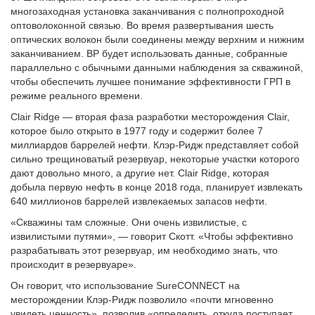
многозаходная установка заканчивания с полнопроходной
оптоволоконной связью. Во время развертывания шесть
оптических волокон были соединены между верхним и нижним
заканчиванием. BP будет использовать данные, собранные
параллельно с обычными данными наблюдения за скважиной,
чтобы обеспечить лучшее понимание эффективности ГРП в
режиме реального времени.
Clair Ridge — вторая фаза разработки месторождения Clair,
которое было открыто в 1977 году и содержит более 7
миллиардов баррелей нефти. Клэр-Ридж представляет собой
сильно трещиноватый резервуар, некоторые участки которого
дают довольно много, а другие нет. Clair Ridge, которая
добыла первую нефть в конце 2018 года, планирует извлекать
640 миллионов баррелей извлекаемых запасов нефти.
«Скважины там сложные. Они очень извилистые, с
извилистыми путями», — говорит Скотт. «Чтобы эффективно
разрабатывать этот резервуар, им необходимо знать, что
происходит в резервуаре».
Он говорит, что использование SureCONNECT на
месторождении Клэр-Ридж позволило «почти мгновенно
увидеть ценность», позволив «определить, откуда поступает