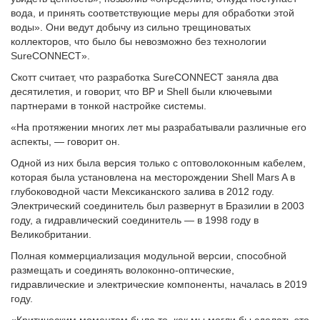
вода, и принять соответствующие меры для обработки этой
воды». Они ведут добычу из сильно трещиноватых
коллекторов, что было бы невозможно без технологии
SureCONNECT».
Скотт считает, что разработка SureCONNECT заняла два
десятилетия, и говорит, что BP и Shell были ключевыми
партнерами в тонкой настройке системы.
«На протяжении многих лет мы разрабатывали различные его
аспекты, — говорит он.
Одной из них была версия только с оптоволоконным кабелем,
которая была установлена на месторождении Shell Mars A в
глубоководной части Мексиканского залива в 2012 году.
Электрический соединитель был развернут в Бразилии в 2003
году, а гидравлический соединитель — в 1998 году в
Великобритании.
Полная коммерциализация модульной версии, способной
размещать и соединять волоконно-оптические,
гидравлические и электрические компоненты, началась в 2019
году.
«Критическим моментом было то, как мы могли бы сделать это