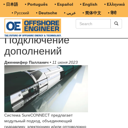
• 日本語
• Português
• Español
• English
• Ελληνικά
• Русский
• Deutsche
• عربى
• 简体中文
• हिंदी
Подключение
дополнений
Дженнифер Палланич
•
11 июня 2023
Система SureCONNECT предлагает
модульный подход, объединяющий
гидравлику, электронику и/или оптоволокно