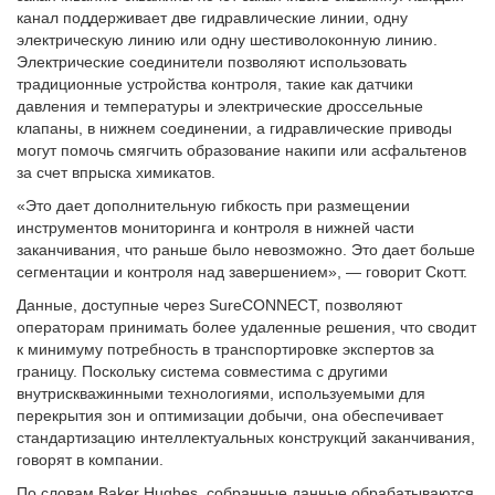
канал поддерживает две гидравлические линии, одну
электрическую линию или одну шестиволоконную линию.
Электрические соединители позволяют использовать
традиционные устройства контроля, такие как датчики
давления и температуры и электрические дроссельные
клапаны, в нижнем соединении, а гидравлические приводы
могут помочь смягчить образование накипи или асфальтенов
за счет впрыска химикатов.
«Это дает дополнительную гибкость при размещении
инструментов мониторинга и контроля в нижней части
заканчивания, что раньше было невозможно. Это дает больше
сегментации и контроля над завершением», — говорит Скотт.
Данные, доступные через SureCONNECT, позволяют
операторам принимать более удаленные решения, что сводит
к минимуму потребность в транспортировке экспертов за
границу. Поскольку система совместима с другими
внутрискважинными технологиями, используемыми для
перекрытия зон и оптимизации добычи, она обеспечивает
стандартизацию интеллектуальных конструкций заканчивания,
говорят в компании.
По словам Baker Hughes, собранные данные обрабатываются