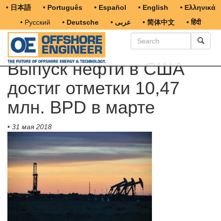
• 日本語
• Português
• Español
• English
• Ελληνικά
• Русский
• Deutsche
• عربى
• 简体中文
• हिंदी
Выпуск нефти в США
достиг отметки 10,47
млн. BPD в марте
•
31 мая 2018