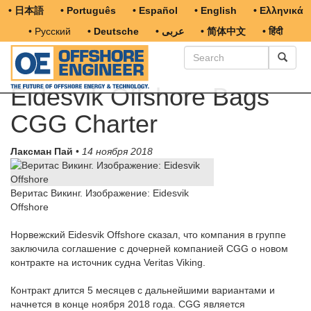
• 日本語
• Português
• Español
• English
• Ελληνικά
• Русский
• Deutsche
• عربى
• 简体中文
• हिंदी
Eidesvik Offshore Bags
CGG Charter
Лаксман Пай
•
14 ноября 2018
Веритас Викинг. Изображение: Eidesvik
Offshore
Норвежский Eidesvik Offshore сказал, что компания в группе
заключила соглашение с дочерней компанией CGG о новом
контракте на источник судна Veritas Viking.
Контракт длится 5 месяцев с дальнейшими вариантами и
начнется в конце ноября 2018 года. CGG является