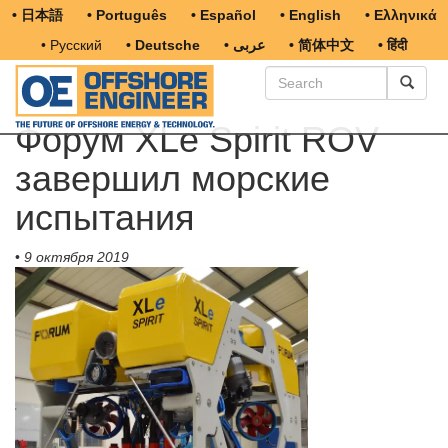
• 日本語
• Português
• Español
• English
• Ελληνικά
• Русский
• Deutsche
• عربى
• 简体中文
• हिंदी
Форум XLe Spirit ROV
завершил морские
испытания
•
9 октября 2019