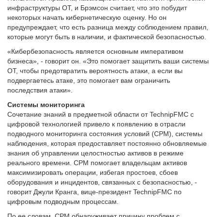
инфраструктуры OT, и Брэмсон считает, что это побудит
некоторых начать кибернетическую оценку. Но он
предупреждает, что есть разница между соблюдением правил,
которые могут быть в наличии, и фактической безопасностью.
«Кибербезопасность является основным императивом
бизнеса», - говорит он. «Это помогает защитить ваши системы
OT, чтобы предотвратить вероятность атаки, а если вы
подвергаетесь атаке, это помогает вам ограничить
последствия атаки».
Системы мониторинга
Сочетание знаний в предметной области от TechnipFMC с
цифровой технологией привело к появлению в отрасли
подводного мониторинга состояния условий (CPM), системы
наблюдения, которая предоставляет постоянно обновляемые
знания об управлении целостностью активов в режиме
реального времени. CPM помогает владельцам активов
максимизировать операции, избегая простоев, сбоев
оборудования и инцидентов, связанных с безопасностью, -
говорит Джули Кранга, вице-президент TechnipFMC по
цифровым подводным процессам.
По ее словам, CPM обнаруживает причину проблем с