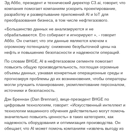
Эд Аббо, президент и технический директор C3.ai, говорит, что
компания помогает компаниям ускорить проектирование,
разработку и развертывание приложений AI и IoT для
преобразования бизнеса, в том числе нефтегазового.
«Большинство данных не анализируются и не
обрабатываются. Его собирают и игнорируют », - говорит
Аббо. Он считает, что эти данные являются ключом к
огромному потенциалу: снижению безубыточной цены на
нефть и повышению безопасности и надежности операций.
По словам BHGE, AI в нефтегазовом сегменте помогает
повысить общую производительность, поглощая огромные
объемы данных, узнавая конкретные операционные среды и
прогнозируя проблемы до их возникновения, чтобы операторы
могли улучшить планирование, укомплектование персоналом,
источники и безопасность.
Дэн Бреннан (Dan Brennan), вице-президент BHGE по
цифровым технологиям, говорит: «Искусственный интеллект и
технологии машинного обучения действительно могут помочь
значительно повысить ценность» в таких категориях, как
надежность оборудования и оптимизация производства. Он
обещает, что AI может помочь компаниям «извлечь выгоду из