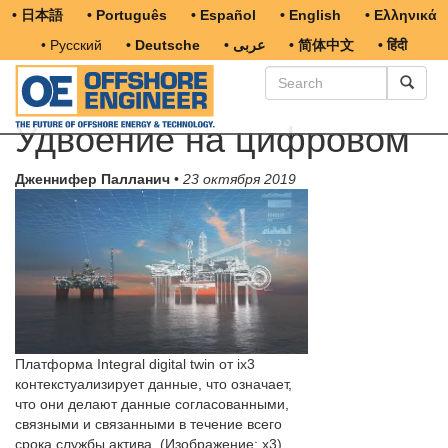
• 日本語
• Português
• Español
• English
• Ελληνικά
• Русский
• Deutsche
• عربى
• 简体中文
• हिंदी
Удвоение на цифровом
Дженнифер Палланич
•
23 октября 2019
Платформа Integral digital twin от ix3
контекстуализирует данные, что означает,
что они делают данные согласованными,
связными и связанными в течение всего
срока службы актива. (Изображение: x3)