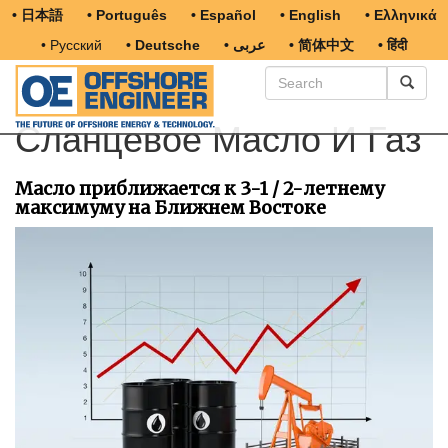
• 日本語
• Português
• Español
• English
• Ελληνικά
• Русский
• Deutsche
• عربى
• 简体中文
• हिंदी
Сланцевое Масло И Газ
Масло приближается к 3-1 / 2-летнему
максимуму на Ближнем Востоке