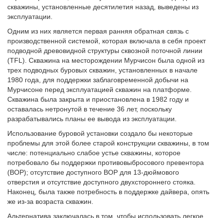
скважины, установленные десятилетия назад, выведены из
эксплуатации.
Одним из них является первая ранняя обратная связь с
производственной системой, которая включала в себя проект
подводной древовидной структуры сквозной поточной линии
(TFL). Скважина на месторождении Мурчисон была одной из
трех подводных буровых скважин, установленных в начале
1980 года, для поддержки заблаговременной добычи на
Мурчисоне перед эксплуатацией скважин на платформе.
Скважина была закрыта и приостановлена в 1982 году и
оставалась нетронутой в течение 36 лет, поскольку
разрабатывались планы ее вывода из эксплуатации.
Использование буровой установки создало бы некоторые
проблемы для этой более старой конструкции скважины, в том
числе: потенциально слабое устье скважины, которое
потребовало бы поддержки противовыбросового превентора
(BOP); отсутствие доступного BOP для 13-дюймового
отверстия и отсутствие доступного двухстороннего стояка.
Наконец, была также потребность в поддержке дайвера, опять
же из-за возраста скважин.
Альтернатива заключалась в том, чтобы использовать легкое