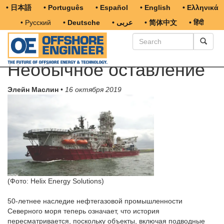
• 日本語
• Português
• Español
• English
• Ελληνικά
• Русский
• Deutsche
• عربى
• 简体中文
• हिंदी
Необычное оставление
Элейн Маслин
•
16 октября 2019
(Фото: Helix Energy Solutions)
50-летнее наследие нефтегазовой промышленности
Северного моря теперь означает, что история
пересматривается, поскольку объекты, включая подводные