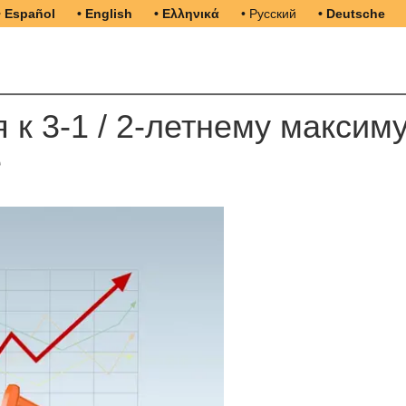
• Español
• English
• Ελληνικά
• Русский
• Deutsche
 к 3-1 / 2-летнему максим
е