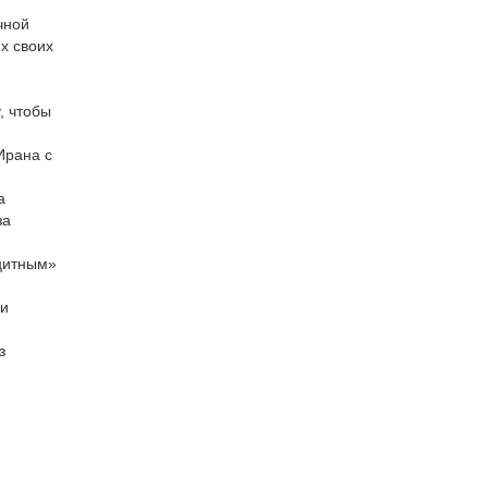
чной
х своих
, чтобы
Ирана с
а
за
ицитным»
ки
з