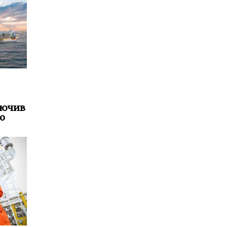
лючив
о