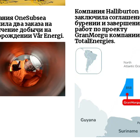
Компания Halliburton
заключила соглашени
ания OneSubsea
бурении и завершен
ила два заказа на
работ по проекту
ичение добычи на
GranMorgu компании
рождении Vår Energi.
TotalEnergies.