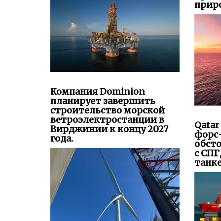
приро
Компания Dominion
планирует завершить
строительство морской
ветроэлектростанции в
Qatar
Вирджинии к концу 2027
форс
года.
обсто
с СПГ
танк