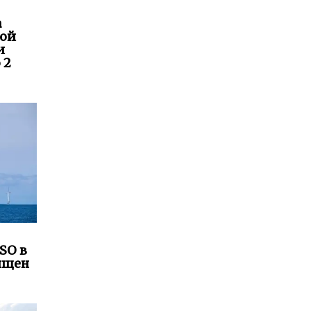
а
кой
и
 2
SO в
ящен