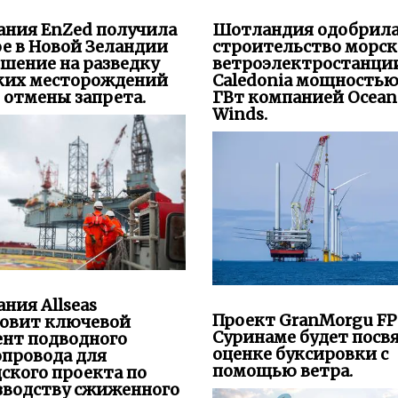
ания EnZed получила
Шотландия одобрил
е в Новой Зеландии
строительство морс
шение на разведку
ветроэлектростанци
ких месторождений
Caledonia мощностью
 отмены запрета.
ГВт компанией Ocean
Winds.
ния Allseas
Проект GranMorgu FP
новит ключевой
Суринаме будет посв
ент подводного
оценке буксировки с
опровода для
помощью ветра.
ского проекта по
зводству сжиженного