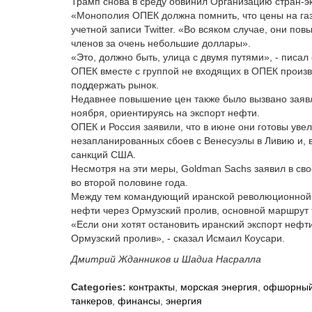
Трамп снова в среду обвинил Организацию стран-э
«Монополия ОПЕК должна помнить, что цены на газ 
учетной записи Twitter. «Во всяком случае, они 
членов за очень небольшие доллары».
«Это, должно быть, улица с двумя путями», - пис
ОПЕК вместе с группой не входящих в ОПЕК произво
поддержать рынок.
Недавнее повышение цен также было вызвано заявл
ноября, ориентируясь на экспорт нефти.
ОПЕК и Россия заявили, что в июне они готовы уве
незапланированных сбоев с Венесуэлы в Ливию и, в
санкций США.
Несмотря на эти меры, Goldman Sachs заявил в св
во второй половине года.
Между тем командующий иранской революционной гв
нефти через Ормузский пролив, основной маршрут 
«Если они хотят остановить иранский экспорт нефт
Ормузский пролив», - сказал Исмаил Коусари.
Дмитрий Жданников и Шадиа Насралла
Categories:
контракты
,
морская энергия
,
офшорны
танкеров
,
финансы
,
энергия