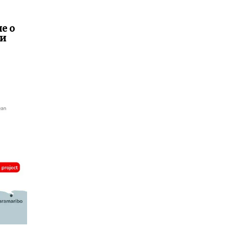
е о
ии