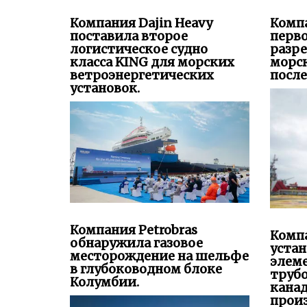
Компания Dajin Heavy
Комп
поставила второе
перво
логистическое судно
разре
класса KING для морских
морс
ветроэнергетических
после
установок.
Компания Petrobras
Компа
обнаружила газовое
уста
месторождение на шельфе
элем
в глубоководном блоке
труб
Колумбии.
канад
прои