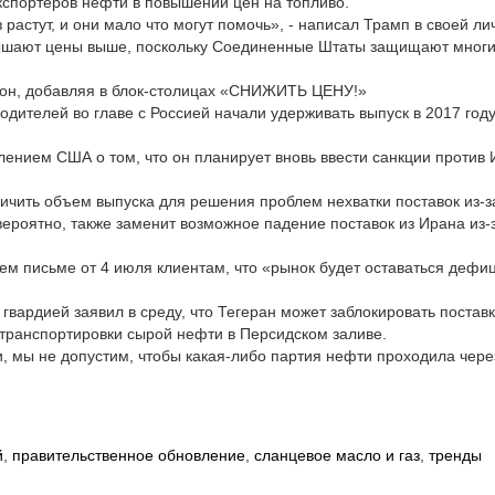
кспортеров нефти в повышении цен на топливо.
растут, и они мало что могут помочь», - написал Трамп в своей ли
повышают цены выше, поскольку Соединенные Штаты защищают многи
ал он, добавляя в блок-столицах «СНИЖИТЬ ЦЕНУ!»
дителей во главе с Россией начали удерживать выпуск в 2017 году
ением США о том, что он планирует вновь ввести санкции против 
личить объем выпуска для решения проблем нехватки поставок из-з
ероятно, также заменит возможное падение поставок из Ирана из-
оем письме от 4 июля клиентам, что «рынок будет оставаться деф
ардией заявил в среду, что Тегеран может заблокировать постав
транспортировки сырой нефти в Персидском заливе.
и, мы не допустим, чтобы какая-либо партия нефти проходила чере
й
,
правительственное обновление
,
сланцевое масло и газ
,
тренды