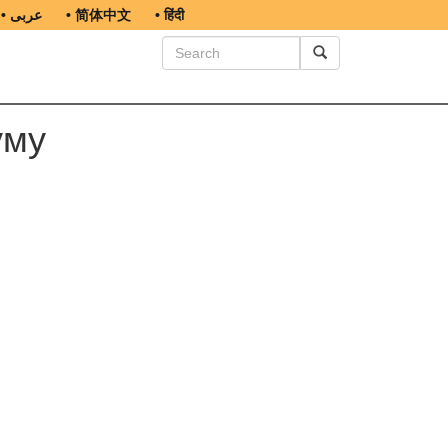
• عربى
• 简体中文
• हिंदी
уму