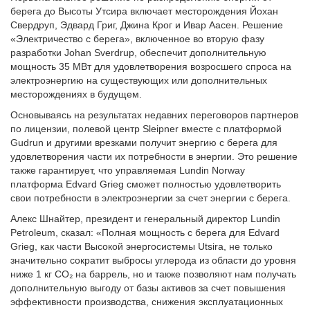
берега до Высоты Утсира включает месторождения Йохан
Свердруп, Эдвард Григ, Джина Крог и Ивар Аасен. Решение
«Электричество с берега», включенное во вторую фазу
разработки Johan Sverdrup, обеспечит дополнительную
мощность 35 МВт для удовлетворения возросшего спроса на
электроэнергию на существующих или дополнительных
месторождениях в будущем.
Основываясь на результатах недавних переговоров партнеров
по лицензии, полевой центр Sleipner вместе с платформой
Gudrun и другими врезками получит энергию с берега для
удовлетворения части их потребности в энергии. Это решение
также гарантирует, что управляемая Lundin Norway
платформа Edvard Grieg сможет полностью удовлетворить
свои потребности в электроэнергии за счет энергии с берега.
Алекс Шнайтер, президент и генеральный директор Lundin
Petroleum, сказал: «Полная мощность с берега для Edvard
Grieg, как части Высокой энергосистемы Utsira, не только
значительно сократит выбросы углерода из области до уровня
ниже 1 кг CO₂ на баррель, но и также позволяют нам получать
дополнительную выгоду от базы активов за счет повышения
эффективности производства, снижения эксплуатационных