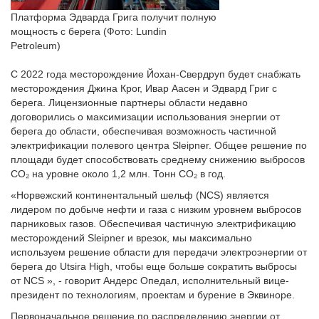
Платформа Эдварда Грига получит полную
мощность с берега (Фото: Lundin
Petroleum)
С 2022 года месторождение Йохан-Свердруп будет снабжать
месторождения Джина Крог, Ивар Аасен и Эдвард Григ с
берега. Лицензионные партнеры области недавно
договорились о максимизации использования энергии от
берега до области, обеспечивая возможность частичной
электрификации полевого центра Sleipner. Общее решение по
площади будет способствовать среднему снижению выбросов
CO₂ на уровне около 1,2 млн. Тонн CO₂ в год.
«Норвежский континентальный шельф (NCS) является
лидером по добыче нефти и газа с низким уровнем выбросов
парниковых газов. Обеспечивая частичную электрификацию
месторождений Sleipner и врезок, мы максимально
используем решение области для передачи электроэнергии от
берега до Utsira High, чтобы еще больше сократить выбросы
от NCS », - говорит Андерс Опедал, исполнительный вице-
президент по технологиям, проектам и бурение в Эквиноре.
Первоначальное решение по распределению энергии от