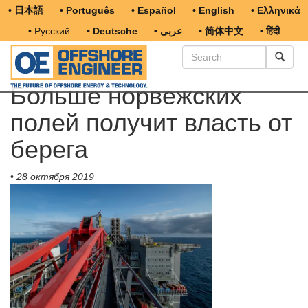
• 日本語
• Português
• Español
• English
• Ελληνικά
• Русский
• Deutsche
• عربى
• 简体中文
• हिंदी
Больше норвежских
полей получит власть от
берега
•
28 октября 2019