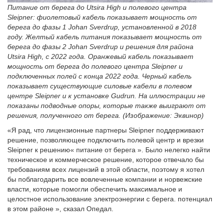
Питание от берега до Utsira High и полевого центра
Sleipner: фиолетовый кабель показывает мощность от
берега до фазы 1 Johan Sverdrup, установленной в 2018
году. Желтый кабель питания показывает мощность от
берега до фазы 2 Johan Sverdrup и решения для района
Utsira High, с 2022 года. Оранжевый кабель показывает
мощность от берега до полевого центра Sleipner и
подключенных полей с конца 2022 года. Черный кабель
показывает существующие силовые кабели в полевом
центре Sleipner и к установке Gudrun. На иллюстрации не
показаны подводные опоры, которые также выиграют от
решения, полученного от берега. (Изображение: Эквинор)
«Я рад, что лицензионные партнеры Sleipner поддерживают
решение, позволяющее подключить полевой центр и врезки
Sleipner к решению« питание от берега ». Было нелегко найти
техническое и коммерческое решение, которое отвечало бы
требованиям всех лицензий в этой области, поэтому я хотел
бы поблагодарить все вовлеченные компании и норвежские
власти, которые помогли обеспечить максимальное и
целостное использование электроэнергии с берега. потенциал
в этом районе », сказал Опедал.