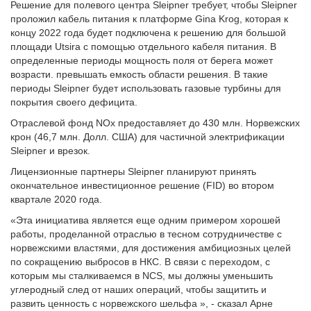
Решение для полевого центра Sleipner требует, чтобы Sleipner
проложил кабель питания к платформе Gina Krog, которая к
концу 2022 года будет подключена к решению для большой
площади Utsira с помощью отдельного кабеля питания. В
определенные периоды мощность поля от берега может
возрасти. превышать емкость области решения. В такие
периоды Sleipner будет использовать газовые турбины для
покрытия своего дефицита.
Отраслевой фонд NOx предоставляет до 430 млн. Норвежских
крон (46,7 млн. Долл. США) для частичной электрификации
Sleipner и врезок.
Лицензионные партнеры Sleipner планируют принять
окончательное инвестиционное решение (FID) во втором
квартале 2020 года.
«Эта инициатива является еще одним примером хорошей
работы, проделанной отраслью в тесном сотрудничестве с
норвежскими властями, для достижения амбициозных целей
по сокращению выбросов в НКС. В связи с переходом, с
которым мы сталкиваемся в NCS, мы должны уменьшить
углеродный след от наших операций, чтобы защитить и
развить ценность с норвежского шельфа », - сказал Арне