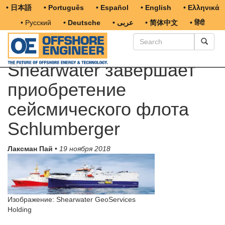
• 日本語
• Português
• Español
• English
• Ελληνικά
• Русский
• Deutsche
• عربى
• 简体中文
• हिंदी
Shearwater завершает
приобретение
сейсмического флота
Schlumberger
Лаксман Пай
•
19 ноября 2018
Изображение: Shearwater GeoServices
Holding