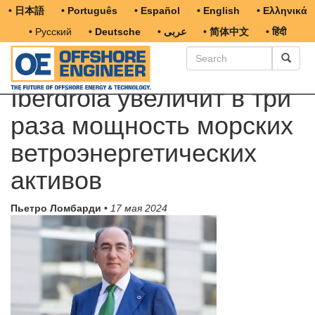
• 日本語
• Português
• Español
• English
• Ελληνικά
• Русский
• Deutsche
• عربى
• 简体中文
• हिंदी
Iberdrola увеличит в три
раза мощность морских
ветроэнергетических
активов
Пьетро Ломбарди
•
17 мая 2024