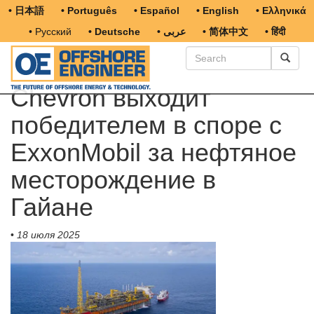
• 日本語
• Português
• Español
• English
• Ελληνικά
• Русский
• Deutsche
• عربى
• 简体中文
• हिंदी
Chevron выходит
победителем в споре с
ExxonMobil за нефтяное
месторождение в
Гайане
•
18 июля 2025