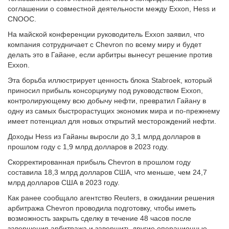
соглашении о совместной деятельности между Exxon, Hess и
CNOOC.
На майской конференции руководитель Exxon заявил, что
компания сотрудничает с Chevron по всему миру и будет
делать это в Гайане, если арбитры вынесут решение против
Exxon.
Эта борьба иллюстрирует ценность блока Stabroek, который
приносил прибыль консорциуму под руководством Exxon,
контролирующему всю добычу нефти, превратил Гайану в
одну из самых быстрорастущих экономик мира и по-прежнему
имеет потенциал для новых открытий месторождений нефти.
Доходы Hess из Гайаны выросли до 3,1 млрд долларов в
прошлом году с 1,9 млрд долларов в 2023 году.
Скорректированная прибыль Chevron в прошлом году
составила 18,3 млрд долларов США, что меньше, чем 24,7
млрд долларов США в 2023 году.
Как ранее сообщало агентство Reuters, в ожидании решения
арбитража Chevron проводила подготовку, чтобы иметь
возможность закрыть сделку в течение 48 часов после
завершения арбитража и завершить другие операционные