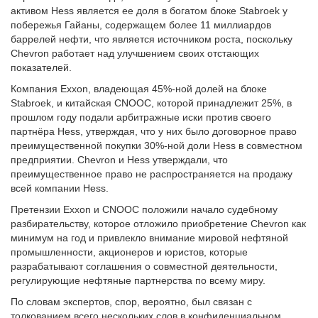
активом Hess является ее доля в богатом блоке Stabroek у
побережья Гайаны, содержащем более 11 миллиардов
баррелей нефти, что является источником роста, поскольку
Chevron работает над улучшением своих отстающих
показателей.
Компания Exxon, владеющая 45%-ной долей на блоке
Stabroek, и китайская CNOOC, которой принадлежит 25%, в
прошлом году подали арбитражные иски против своего
партнёра Hess, утверждая, что у них было договорное право
преимущественной покупки 30%-ной доли Hess в совместном
предприятии. Chevron и Hess утверждали, что
преимущественное право не распространяется на продажу
всей компании Hess.
Претензии Exxon и CNOOC положили начало судебному
разбирательству, которое отложило приобретение Chevron как
минимум на год и привлекло внимание мировой нефтяной
промышленности, акционеров и юристов, которые
разрабатывают соглашения о совместной деятельности,
регулирующие нефтяные партнерства по всему миру.
По словам экспертов, спор, вероятно, был связан с
толкованием всего нескольких слов в конфиденциальном