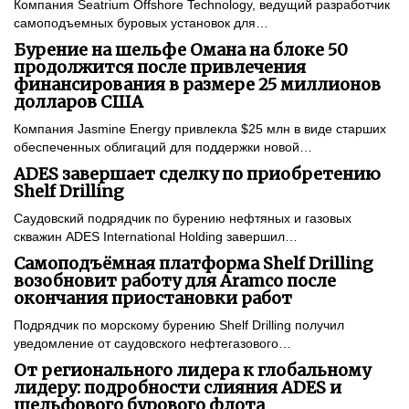
Компания Seatrium Offshore Technology, ведущий разработчик
самоподъемных буровых установок для…
Бурение на шельфе Омана на блоке 50
продолжится после привлечения
финансирования в размере 25 миллионов
долларов США
Компания Jasmine Energy привлекла $25 млн в виде старших
обеспеченных облигаций для поддержки новой…
ADES завершает сделку по приобретению
Shelf Drilling
Саудовский подрядчик по бурению нефтяных и газовых
скважин ADES International Holding завершил…
Самоподъёмная платформа Shelf Drilling
возобновит работу для Aramco после
окончания приостановки работ
Подрядчик по морскому бурению Shelf Drilling получил
уведомление от саудовского нефтегазового…
От регионального лидера к глобальному
лидеру: подробности слияния ADES и
шельфового бурового флота