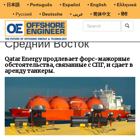
• 日本語
• Português
• Español
• English
• Ελληνικά
• Русский
• Deutsche
• عربى
• 简体中文
• हिंदी
Средний Восток
Qatar Energy продлевает форс-мажорные
обстоятельства, связанные с СПГ, и сдает в
аренду танкеры.