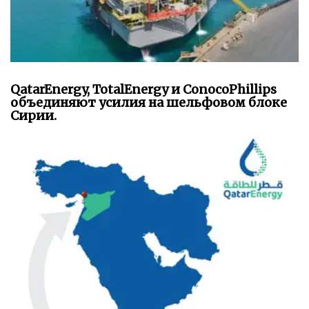
QatarEnergy, TotalEnergy и ConocoPhillips
объединяют усилия на шельфовом блоке
Сирии.