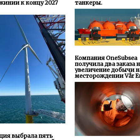
жинии к концу 2027
танкеры.
Компания OneSubsea
получила два заказа 
увеличение добычи н
месторождении Vår En
ция выбрала пять