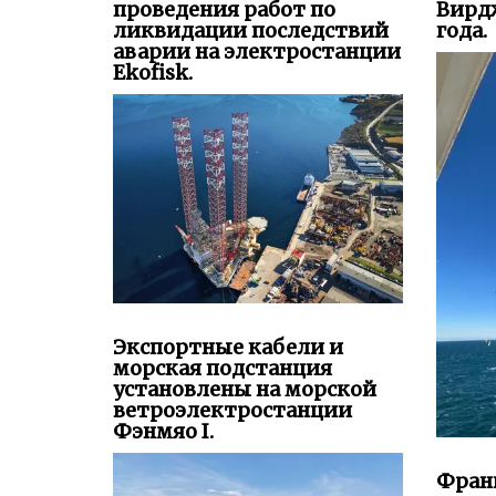
проведения работ по
Вирд
ликвидации последствий
года.
аварии на электростанции
Ekofisk.
Экспортные кабели и
морская подстанция
установлены на морской
ветроэлектростанции
Фэнмяо I.
Фран