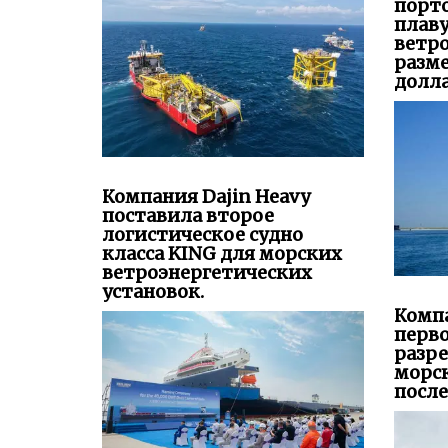
порто
плав
ветр
разм
долла
Компания Dajin Heavy
поставила второе
логистическое судно
класса KING для морских
ветроэнергетических
установок.
Комп
перво
разре
морс
после