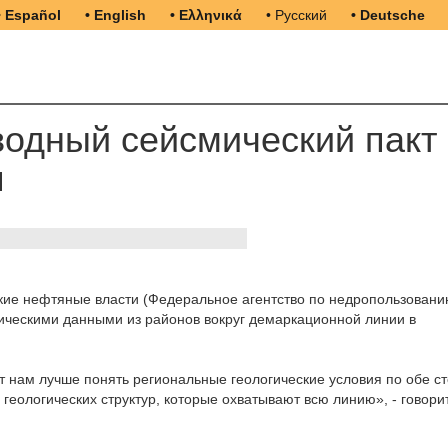
• Español
• English
• Ελληνικά
• Русский
• Deutsche
водный сейсмический пакт
я
кие нефтяные власти (Федеральное агентство по недропользовани
ическими данными из районов вокруг демаркационной линии в
т нам лучше понять региональные геологические условия по обе с
геологических структур, которые охватывают всю линию», - говорит