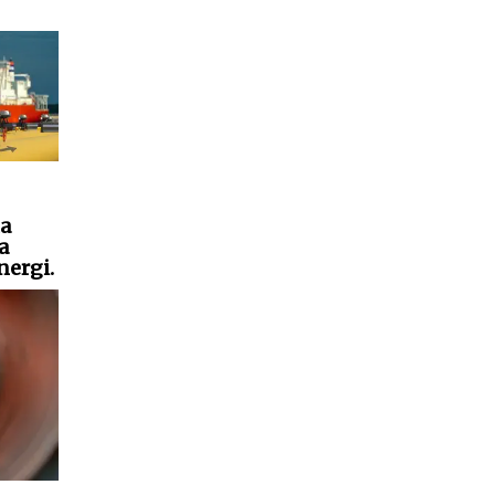
на
а
ergi.