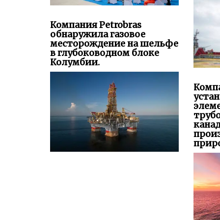
Компания Petrobras
обнаружила газовое
месторождение на шельфе
в глубоководном блоке
Колумбии.
Компа
уста
элем
труб
канад
прои
приро