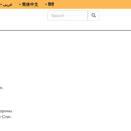
• عربى
• 简体中文
• हिंदी
ю,
тороны
 Стиг-