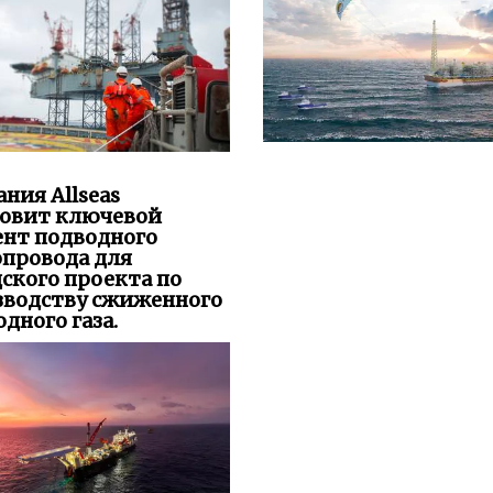
ния Allseas
новит ключевой
ент подводного
опровода для
ского проекта по
зводству сжиженного
дного газа.