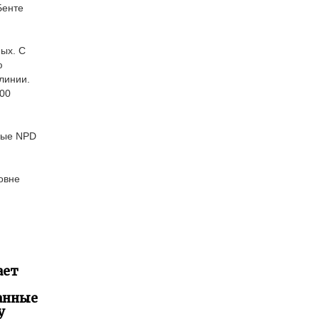
Бенте
ых. С
ю
линии.
500
рые NPD
ровне
ает
занные
у