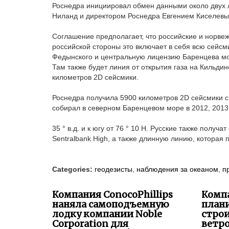
Роснедра инициировал обмен данными около двух 
Ниланд и директором Роснедра Евгением Киселевым
Соглашение предполагает, что российские и норве
российской стороны это включает в себя всю сейсм
Федынского и центральную лицензию Баренцева мор
Там также будет линия от открытия газа на Кильди
километров 2D сейсмики.
Роснедра получила 5900 километров 2D сейсмики с
собирал в северном Баренцевом море в 2012, 2013 
35 ° в.д. и к югу от 76 ° 10 Н. Русские также полу
Sentralbank High, а также длинную линию, которая
Categories:
геодезисты
,
наблюдения за океаном
,
п
Компания ConocoPhillips
Комп
наняла самоподъемную
план
лодку компании Noble
стро
Corporation для
ветр