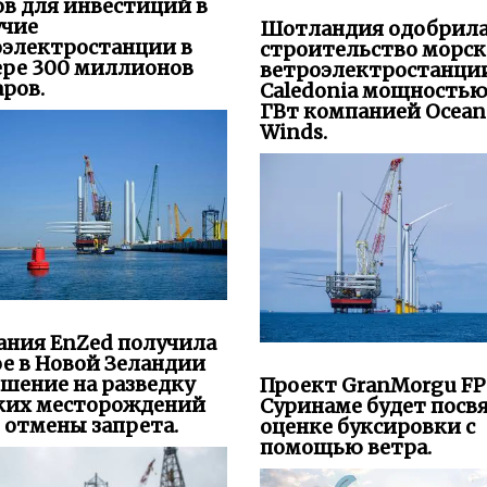
в для инвестиций в
учие
Шотландия одобрил
оэлектростанции в
строительство морс
ере 300 миллионов
ветроэлектростанци
ров.
Caledonia мощностью
ГВт компанией Ocean
Winds.
ания EnZed получила
е в Новой Зеландии
шение на разведку
Проект GranMorgu FP
ких месторождений
Суринаме будет посв
 отмены запрета.
оценке буксировки с
помощью ветра.