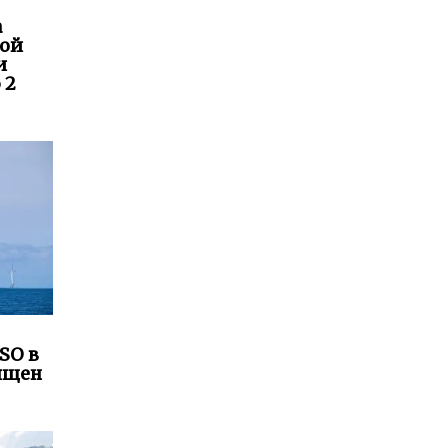
а
кой
и
 2
SO в
ящен