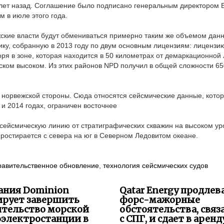
лет назад. Соглашение было подписано генеральным директором 
 в июле этого года.
жские власти будут обмениваться примерно таким же объемом данн
ику, собранную в 2013 году по двум основным лицензиям: лицензи
я в зоне, которая находится в 50 километрах от демаркационной 
нском высоком. Из этих районов NPD получил в общей сложности 6
 норвежской стороны. Сюда относятся сейсмические данные, кото
и 2014 годах, ограничен восточнее
чат сейсмическую линию от стратиграфических скважин на высоком у
 простирается с севера на юг в Северном Ледовитом океане.
равительственное обновление
,
технология сейсмических судов
ания Dominion
Qatar Energy продлев
ирует завершить
форс-мажорные
ительство морской
обстоятельства, свя
оэлектростанции в
с СПГ, и сдает в аренд