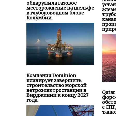
обнаружила газовое
уста
месторождение на шельфе
элем
в глубоководном блоке
труб
Колумбии.
канад
прои
приро
Компания Dominion
планирует завершить
строительство морской
ветроэлектростанции в
Qatar
Вирджинии к концу 2027
форс
года.
обсто
с СПГ
танк