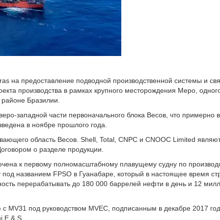
robras на предоставление подводной производственной системы и св
роекта производства в рамках крупного месторождения Меро, одного
 районе Бразилии.
еро-западной части первоначального блока Весов, что примерно в
зведена в ноябре прошлого года.
вающего область Весов. Shell, Total, CNPC и CNOOC Limited являю
Договором о разделе продукции.
ючена к первому полномасштабному плавущему судну по производс
у под названием FPSO в Гуанабаре, который в настоящее время ст
ность перерабатывать до 180 000 баррелей нефти в день и 12 мил
 с MV31 под руководством MVEC, подписанным в декабре 2017 год
 E & S.