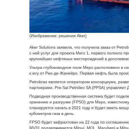
(Изображение: решения Aker)
Aker Solutions заявила, что получила заказ от Pet
с ней услуг для проекта Mero 1, первого полного п
крупнейших нефтяных месторождений в досолевом
Ультра-глубоководное поле Меро расположено в сев
к югу от Рио-де-Жанейро. Первая нефть была прои
Petrobras является оператором консорциума, разви
партнерами. Pre-Sal Petróleo SA (PPSA) управляет 
Подводная производственная система будет подкл
хранению и разгрузке (FPSO) для Меро, известном
планируется начать в 2021 году и будет иметь мощ
кубометров газа в день.
FPSO будет зафрахтован на 22 года по соглашению
MV31 поддерживается Mitsui, MOL, Marubeni и Mitsui