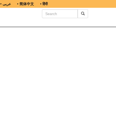
• عربى
• 简体中文
• हिंदी