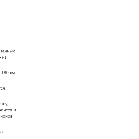
язанных
 из
 180 км
тся
тву,
роится и
лионов
а.