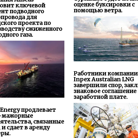
оценке буксировки с
новит ключевой
помощью ветра.
ент подводного
опровода для
ского проекта по
зводству сжиженного
дного газа.
Работники компании
Inpex Australian LNG
завершили спор, зак
знаковое соглашение 
заработной плате.
 Energy продлевает
-мажорные
ятельства, связанные
, и сдает в аренду
еры.