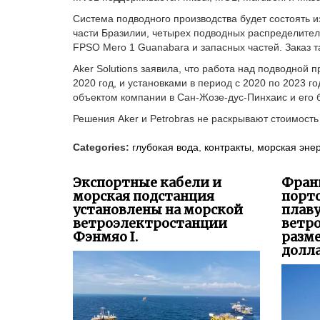
Система подводного производства будет состоять 
части Бразилии, четырех подводных распределитель
FPSO Mero 1 Guanabara и запасных частей. Заказ та
Aker Solutions заявила, что работа над подводной
2020 год, и установками в период с 2020 по 2023
объектом компании в Сан-Жозе-дус-Пинхаис и его 
Решения Aker и Petrobras не раскрывают стоимость 
Categories:
глубокая вода
,
контракты
,
морская эне
Экспортные кабели и
Фран
морская подстанция
порто
установлены на морской
плав
ветроэлектростанции
ветр
Фэнмяо I.
разм
долла