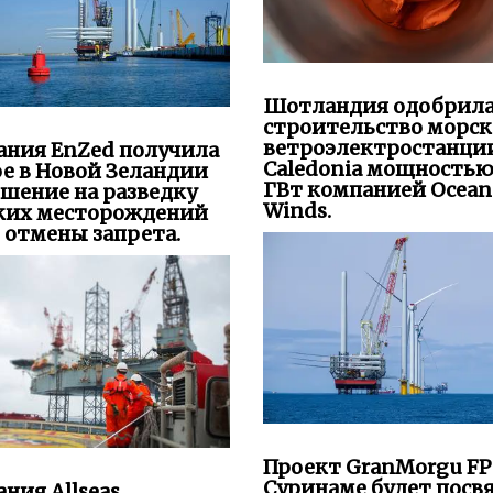
Шотландия одобрил
строительство морс
ветроэлектростанци
ания EnZed получила
Caledonia мощностью
е в Новой Зеландии
ГВт компанией Ocean
шение на разведку
Winds.
ких месторождений
 отмены запрета.
Проект GranMorgu FP
Суринаме будет посв
ния Allseas