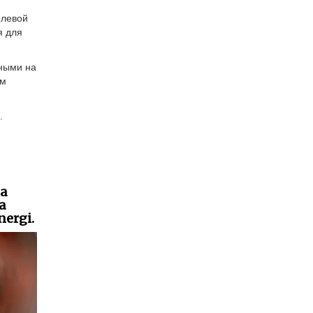
олевой
я для
нными на
ым
.
на
а
ergi.