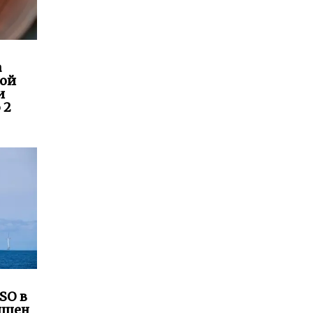
а
кой
и
 2
SO в
ящен