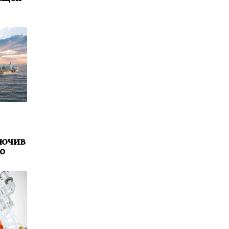
лючив
о