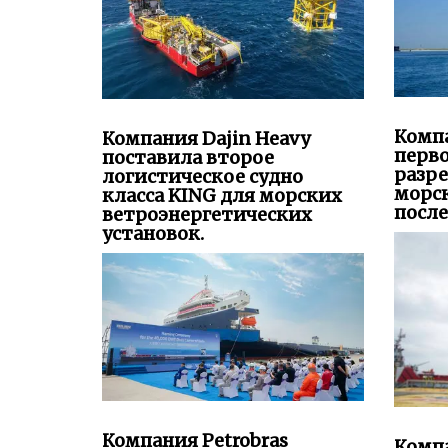
Комп
Компания Dajin Heavy
перво
поставила второе
разре
логистическое судно
морс
класса KING для морских
после
ветроэнергетических
установок.
Компания Petrobras
Компа