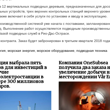
из 12 вертикальных подводных деревьев, предназначенных для дос
ных устройств, трех верхних контрольных станций верхнего уровн
кже включает в себя услуги по установке и вводу в эксплуатацию.
 производственной системой уже начата с поставками, запланирова
 год. Выполнение работ осуществляется подводным производственн
базой подводных служб в Рио-Дас-Острасе.
контракта. Заказ будет забронирован в третьем квартале 2018 года
ргия
,
морская энергия
,
морское оборудование
,
подводная техника
ция выбрала пять
Компания OneSubsea
в для инвестиций в
получила два заказа 
учие
увеличение добычи н
оэлектростанции в
месторождении Vår En
ере 300 миллионов
ров.