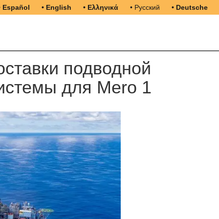
• Español
• English
• Ελληνικά
• Русский
• Deutsche
оставки подводной
истемы для Mero 1