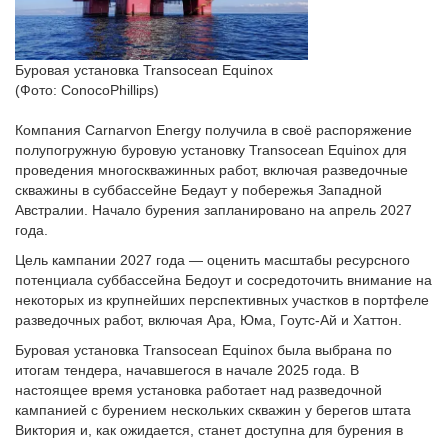
Буровая установка Transocean Equinox
(Фото: ConocoPhillips)
Компания Carnarvon Energy получила в своё распоряжение
полупогружную буровую установку Transocean Equinox для
проведения многоскважинных работ, включая разведочные
скважины в суббассейне Бедаут у побережья Западной
Австралии. Начало бурения запланировано на апрель 2027
года.
Цель кампании 2027 года — оценить масштабы ресурсного
потенциала суббассейна Бедоут и сосредоточить внимание на
некоторых из крупнейших перспективных участков в портфеле
разведочных работ, включая Ара, Юма, Гоутс-Ай и Хаттон.
Буровая установка Transocean Equinox была выбрана по
итогам тендера, начавшегося в начале 2025 года. В
настоящее время установка работает над разведочной
кампанией с бурением нескольких скважин у берегов штата
Виктория и, как ожидается, станет доступна для бурения в