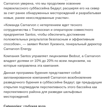
Carnarvon уверена, что мы продолжим освоение
первоклассного суббассейна Бедаут, расширяя его на север
за счет ранее обнаруженных месторождений и разрабатывая
новые, ранее неисследованные участки».
«Команда Carnarvon с нетерпением ждет тесного
сотрудничества с Transocean и оператором совместного
предприятия Santos, чтобы обеспечить достижение
положительных результатов безопасным и эффективным
способом», — заявил Филип Хуизенга, генеральный директор
Carnarvon Energy.
Компания Santos управляет лицензиями Bedout, а Carnarvon
владеет долями от 10% до 20% по всем лицензиям, на
которые направлена эта кампания.
Данная программа бурения представляет собой
запланированное компанией Carnarvon возобновление
разведочного бурения в суббассейне Бедаут, где предыдущие
открытия подтвердили перспективность этого бассейна как
перспективного района для разведки шельфовых
месторождений.
Categories:
глубокая вода