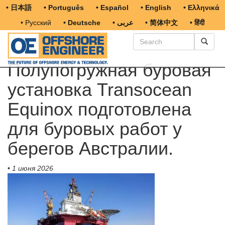
• 日本語
• Português
• Español
• English
• Ελληνικά
• Русский
• Deutsche
• عربى
• 简体中文
• हिंदी
Полупогружная буровая
установка Transocean
Equinox подготовлена
для буровых работ у
берегов Австралии.
•
1 июня 2026