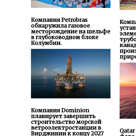
Компания Petrobras
Компа
обнаружила газовое
уста
месторождение на шельфе
элем
в глубоководном блоке
труб
Колумбии.
канад
прои
приро
Компания Dominion
планирует завершить
строительство морской
ветроэлектростанции в
Qatar
Вирджинии к концу 2027