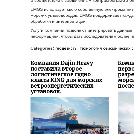
В соответствии с заключенным контрактом EMGS ожи
EMGS использует свою собственную электромагнит
морских углеводородов. EMGS поддерживает каждый
обработки и интерпретации.
Услуги Компании позволяют интегрировать данные 
информацией, чтобы дать исследователям более ч
Categories:
геодезисты
,
технология сейсмических 
Компания Dajin Heavy
Комп
поставила второе
перво
логистическое судно
разре
класса KING для морских
морс
ветроэнергетических
после
установок.