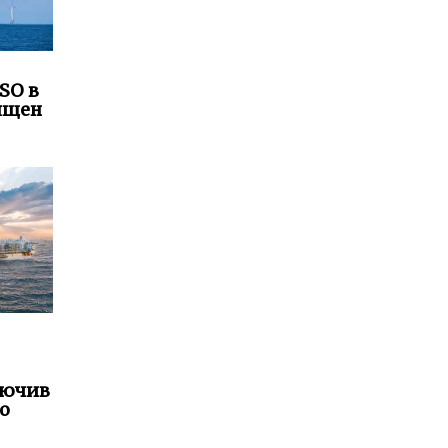
SO в
ящен
лючив
о