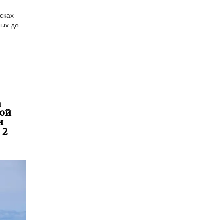
сках
ных до
а
кой
и
 2