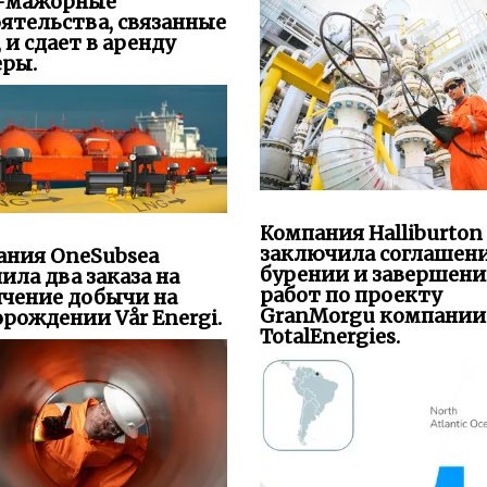
-мажорные
ятельства, связанные
, и сдает в аренду
еры.
Компания Halliburton
заключила соглашени
ания OneSubsea
бурении и завершен
ила два заказа на
работ по проекту
ичение добычи на
GranMorgu компании
рождении Vår Energi.
TotalEnergies.