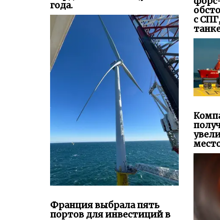
форс
года.
обсто
с СПГ
танк
Комп
получ
увел
место
Франция выбрала пять
портов для инвестиций в