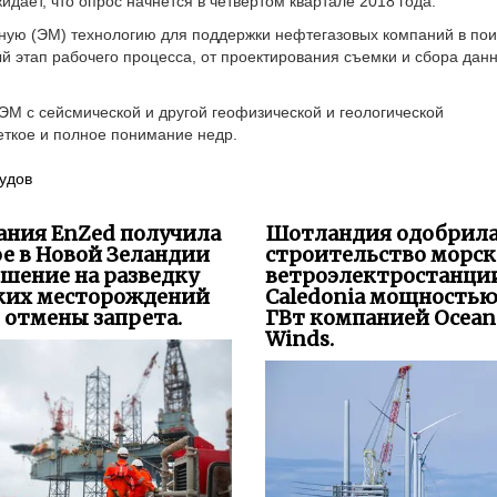
дает, что опрос начнется в четвертом квартале 2018 года.
ную (ЭМ) технологию для поддержки нефтегазовых компаний в пои
 этап рабочего процесса, от проектирования съемки и сбора дан
ЭМ с сейсмической и другой геофизической и геологической
еткое и полное понимание недр.
судов
ания EnZed получила
Шотландия одобрил
е в Новой Зеландии
строительство морс
шение на разведку
ветроэлектростанци
ких месторождений
Caledonia мощностью
 отмены запрета.
ГВт компанией Ocean
Winds.