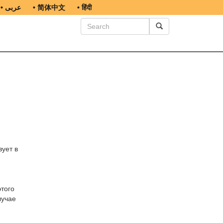
• عربى
• 简体中文
• हिंदी
ует в
этого
лучае