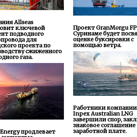
ния Allseas
Проект GranMorgu FP
новит ключевой
Суринаме будет посв
ент подводного
оценке буксировки с
опровода для
помощью ветра.
ского проекта по
зводству сжиженного
дного газа.
Работники компании
Inpex Australian LNG
завершили спор, зак
знаковое соглашение 
заработной плате.
 Energy продлевает