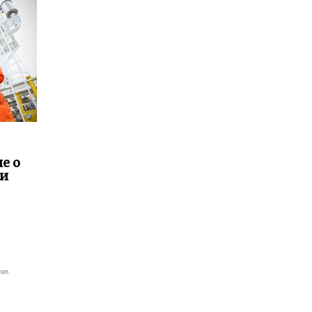
е о
ии