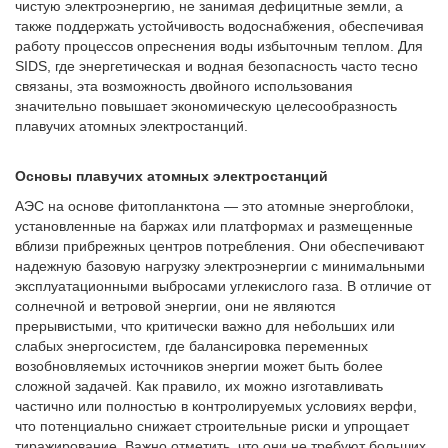
чистую электроэнергию, не занимая дефицитные земли, а
также поддержать устойчивость водоснабжения, обеспечивая
работу процессов опреснения воды избыточным теплом. Для
SIDS, где энергетическая и водная безопасность часто тесно
связаны, эта возможность двойного использования
значительно повышает экономическую целесообразность
плавучих атомных электростанций.
Основы плавучих атомных электростанций
АЭС на основе фитопланктона — это атомные энергоблоки,
установленные на баржах или платформах и размещенные
вблизи прибрежных центров потребления. Они обеспечивают
надежную базовую нагрузку электроэнергии с минимальными
эксплуатационными выбросами углекислого газа. В отличие от
солнечной и ветровой энергии, они не являются
прерывистыми, что критически важно для небольших или
слабых энергосистем, где балансировка переменных
возобновляемых источников энергии может быть более
сложной задачей. Как правило, их можно изготавливать
частично или полностью в контролируемых условиях верфи,
что потенциально снижает строительные риски и упрощает
тиражирование. Важно отметить, что они не требуют больших