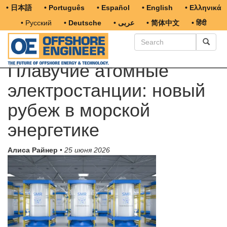
• 日本語
• Português
• Español
• English
• Ελληνικά
• Русский
• Deutsche
• عربى
• 简体中文
• हिंदी
Плавучие атомные
электростанции: новый
рубеж в морской
энергетике
Алиса Райнер
•
25 июня 2026