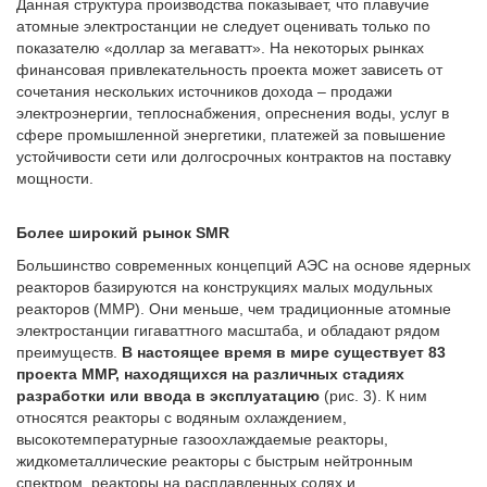
Данная структура производства показывает, что плавучие
атомные электростанции не следует оценивать только по
показателю «доллар за мегаватт». На некоторых рынках
финансовая привлекательность проекта может зависеть от
сочетания нескольких источников дохода – продажи
электроэнергии, теплоснабжения, опреснения воды, услуг в
сфере промышленной энергетики, платежей за повышение
устойчивости сети или долгосрочных контрактов на поставку
мощности.
Более широкий рынок SMR
Большинство современных концепций АЭС на основе ядерных
реакторов базируются на конструкциях малых модульных
реакторов (ММР). Они меньше, чем традиционные атомные
электростанции гигаваттного масштаба, и обладают рядом
преимуществ.
В настоящее время в мире существует 83
проекта ММР, находящихся на различных стадиях
разработки или ввода в эксплуатацию
(рис. 3). К ним
относятся реакторы с водяным охлаждением,
высокотемпературные газоохлаждаемые реакторы,
жидкометаллические реакторы с быстрым нейтронным
спектром, реакторы на расплавленных солях и