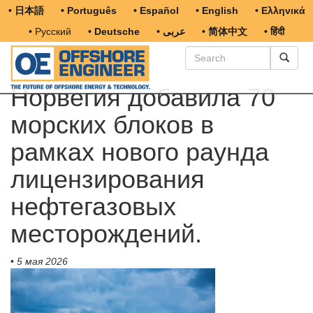
• 日本語
• Português
• Español
• English
• Ελληνικά
• Русский
• Deutsche
• عربى
• 简体中文
• हिंदी
Норвегия добавила 70
морских блоков в
рамках нового раунда
лицензирования
нефтегазовых
месторождений.
•
5 мая 2026