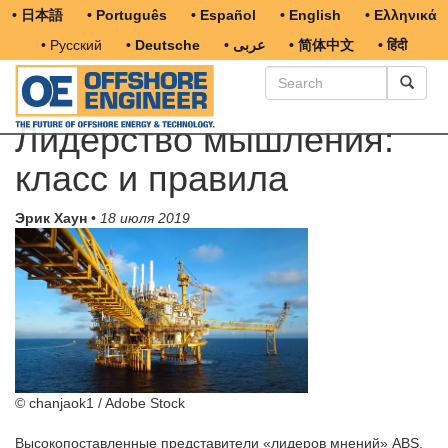
• 日本語
• Português
• Español
• English
• Ελληνικά
• Русский
• Deutsche
• عربى
• 简体中文
• हिंदी
Лидерство мышления:
класс и правила
Эрик Хаун
•
18 июля 2019
© chanjaok1 / Adobe Stock
Высокопоставленные представители «лидеров мнений» ABS,