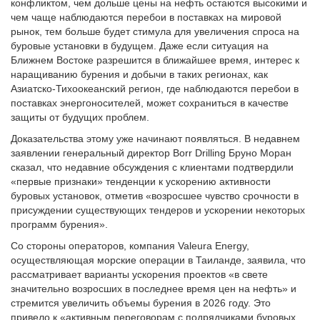
конфликтом, чем дольше цены на нефть остаются высокими и
чем чаще наблюдаются перебои в поставках на мировой
рынок, тем больше будет стимула для увеличения спроса на
буровые установки в будущем. Даже если ситуация на
Ближнем Востоке разрешится в ближайшее время, интерес к
наращиванию бурения и добычи в таких регионах, как
Азиатско-Тихоокеанский регион, где наблюдаются перебои в
поставках энергоносителей, может сохраниться в качестве
защиты от будущих проблем.
Доказательства этому уже начинают появляться. В недавнем
заявлении генеральный директор Borr Drilling Бруно Моран
сказал, что недавние обсуждения с клиентами подтвердили
«первые признаки» тенденции к ускорению активности
буровых установок, отметив «возросшее чувство срочности в
присуждении существующих тендеров и ускорении некоторых
программ бурения».
Со стороны операторов, компания Valeura Energy,
осуществляющая морские операции в Таиланде, заявила, что
рассматривает варианты ускорения проектов «в свете
значительно возросших в последнее время цен на нефть» и
стремится увеличить объемы бурения в 2026 году. Это
привело к «активным переговорам с подрядчиками буровых