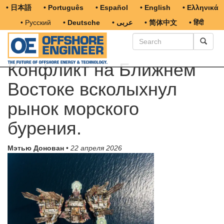
• 日本語
• Português
• Español
• English
• Ελληνικά
• Русский
• Deutsche
• عربى
• 简体中文
• हिंदी
Конфликт на Ближнем
Востоке всколыхнул
рынок морского
бурения.
Мэтью Донован
•
22 апреля 2026