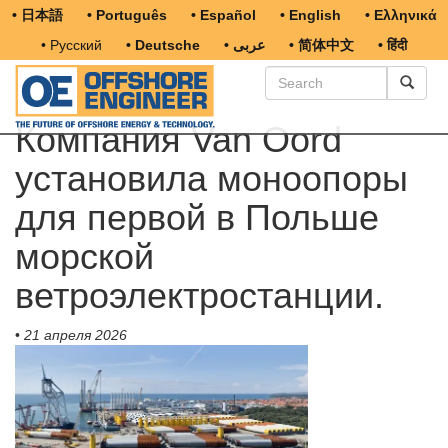
• 日本語
• Português
• Español
• English
• Ελληνικά
• Русский
• Deutsche
• عربى
• 简体中文
• हिंदी
Компания Van Oord
установила моноопоры
для первой в Польше
морской
ветроэлектростанции.
•
21 апреля 2026