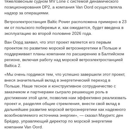
тяжеловесным судном MV Lone с системой динамического
позиционирования DP2, а компания Van Oord осуществляла
надзор за операциями.
Ветроэлектростанция Baltic Power расположена примерно в 23
км от польского побережья и, как ожидается, будет введена в
эксплуатацию во второй половине 2026 года.
Ван Оорд заявил, что этот проект является его первым
проектом по развитию морской ветроэнергетики в Польше и
поддерживает планы компании по расширению в Балтийском
регионе, включая работу над морской ветроэлектростанцией
Baltica 2.
«Мы очень гордимся тем, что успешно завершили этот проект,
внеся значительный вклад в энергетический переход в
Польше. Наше тесное и конструктивное сотрудничество с
заказчиком и партнерами сыграло решающую роль в
достижении этой цели, позволив нам эффективно реализовать
проект и, разделяя общие стремления, внести свой вклад в
дальнейшее развитие морской ветроэнергетики как надежного
возобновляемого источника энергии», — сказал Мауритс ден
Брёдер, управляющий директор по морской энергетике
компании Van Oord.