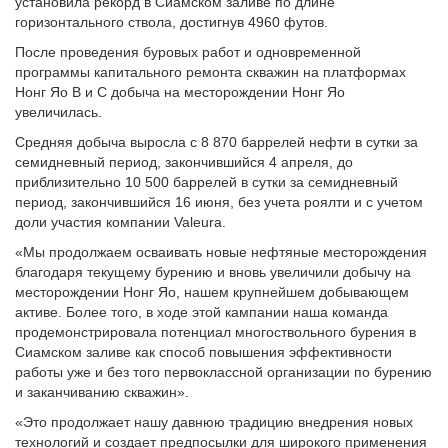
установила рекорд в Сиамском заливе по длине
горизонтального ствола, достигнув 4960 футов.
После проведения буровых работ и одновременной
программы капитального ремонта скважин на платформах
Нонг Яо B и C добыча на месторождении Нонг Яо
увеличилась.
Средняя добыча выросла с 8 870 баррелей нефти в сутки за
семидневный период, закончившийся 4 апреля, до
приблизительно 10 500 баррелей в сутки за семидневный
период, закончившийся 16 июня, без учета роялти и с учетом
доли участия компании Valeura.
«Мы продолжаем осваивать новые нефтяные месторождения
благодаря текущему бурению и вновь увеличили добычу на
месторождении Нонг Яо, нашем крупнейшем добывающем
активе. Более того, в ходе этой кампании наша команда
продемонстрировала потенциал многоствольного бурения в
Сиамском заливе как способ повышения эффективности
работы уже и без того первоклассной организации по бурению
и заканчиванию скважин».
«Это продолжает нашу давнюю традицию внедрения новых
технологий и создает предпосылки для широкого применения