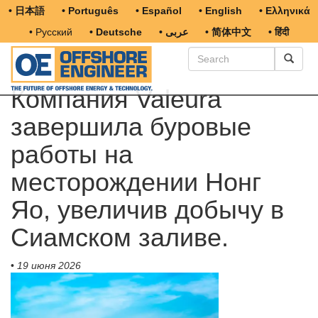
• 日本語
• Português
• Español
• English
• Ελληνικά
• Русский
• Deutsche
• عربى
• 简体中文
• हिंदी
Компания Valeura
завершила буровые
работы на
месторождении Нонг
Яо, увеличив добычу в
Сиамском заливе.
•
19 июня 2026