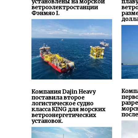
установлены на морской
плав
ветроэлектростанции
ветр
Фэнмяо I.
разм
долла
Комп
Компания Dajin Heavy
перво
поставила второе
разре
логистическое судно
морс
класса KING для морских
после
ветроэнергетических
установок.