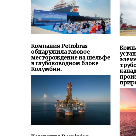
Компания Petrobras
Компа
обнаружила газовое
уста
месторождение на шельфе
элем
в глубоководном блоке
труб
Колумбии.
канад
прои
приро