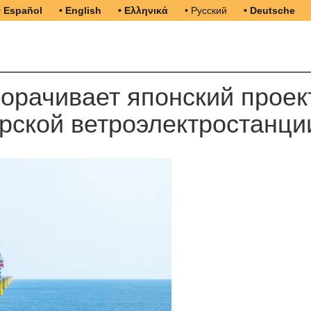
• Español
• English
• Ελληνικά
• Русский
• Deutsche
ворачивает японский проек
рской ветроэлектростанци