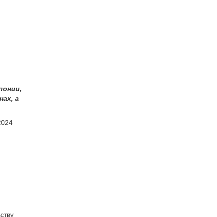
понии,
нах, а
2024
ству