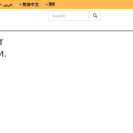
• عربى
• 简体中文
• हिंदी
т
и.