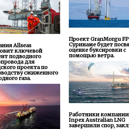
Проект GranMorgu FP
Суринаме будет посв
ния Allseas
оценке буксировки с
новит ключевой
помощью ветра.
ент подводного
опровода для
ского проекта по
зводству сжиженного
дного газа.
Работники компании
Inpex Australian LNG
завершили спор, зак