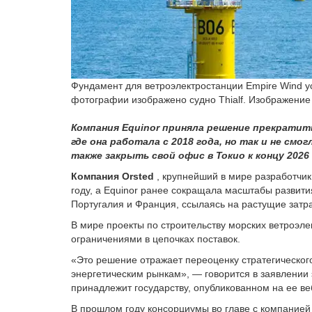
Фундамент для ветроэлектростанции Empire Wind у
фотографии изображено судно Thialf. Изображение
Компания Equinor приняла решение прекратит
где она работала с 2018 года, но так и не см
также закрыть свой офис в Токио к концу 2026 
Компания Orsted
, крупнейший в мире разработчик
году, а Equinor ранее сокращала масштабы развити
Португалия и Франция, ссылаясь на растущие затр
В мире проекты по строительству морских ветроэл
ограничениями в цепочках поставок.
«Это решение отражает переоценку стратегическог
энергетическим рынкам», — говорится в заявлении 
принадлежит государству, опубликованном на ее ве
В прошлом году консорциумы во главе с компанией M