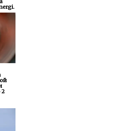
а
ergi.
а
кой
и
 2