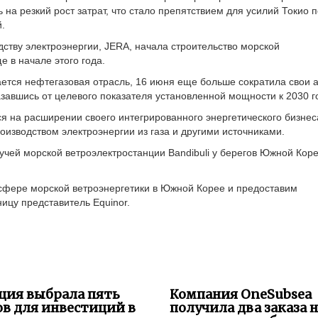
на резкий рост затрат, что стало препятствием для усилий Токио п
.
ству электроэнергии, JERA, начала строительство морской
е в начале этого года.
ается нефтегазовая отрасль, 16 июня еще больше сократила свои
азавшись от целевого показателя установленной мощности к 2030 г
ся на расширении своего интегрированного энергетического бизнес
изводством электроэнергии из газа и другими источниками.
учей морской ветроэлектростанции Bandibuli у берегов Южной Коре
сфере морской ветроэнергетики в Южной Корее и предоставим
цу представитель Equinor.
ция выбрала пять
Компания OneSubsea
в для инвестиций в
получила два заказа 