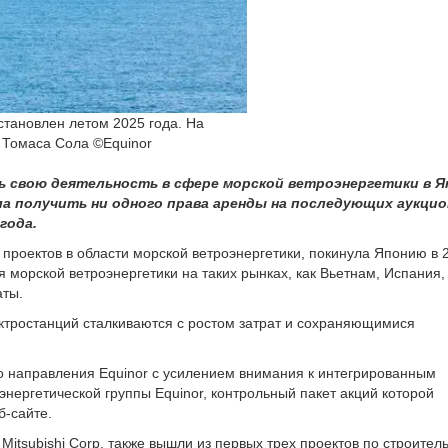
становлен летом 2025 года. На
 Томаса Сола ©Equinor
ь свою деятельность в сфере морской ветроэнергетики в Я
огла получить ни одного права аренды на последующих аукцио
года.
 проектов в области морской ветроэнергетики, покинула Японию в 
я морской ветроэнергетики на таких рынках, как Вьетнам, Испания,
аты.
ектростанций сталкиваются с ростом затрат и сохраняющимися
о направления Equinor с усилением внимания к интегрированным
энергетической группы Equinor, контрольный пакет акций которой
б-сайте.
itsubishi Corp. также вышли из первых трех проектов по строитель