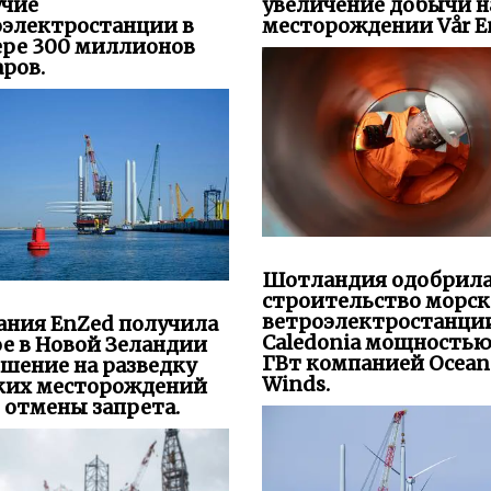
учие
увеличение добычи н
оэлектростанции в
месторождении Vår En
ере 300 миллионов
ров.
Шотландия одобрил
строительство морс
ветроэлектростанци
ания EnZed получила
Caledonia мощностью
е в Новой Зеландии
ГВт компанией Ocean
шение на разведку
Winds.
ких месторождений
 отмены запрета.