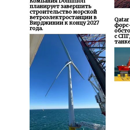
Компания Dominion
планирует завершить
строительство морской
ветроэлектростанции в
Qatar
Вирджинии к концу 2027
форс
года.
обсто
с СПГ
танк