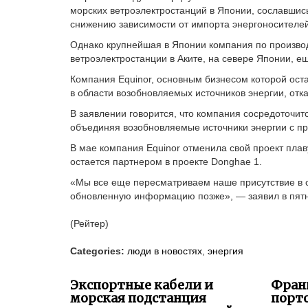
морских ветроэлектростанций в Японии, сославшись 
снижению зависимости от импорта энергоносителей
Однако крупнейшая в Японии компания по производ
ветроэлектростанции в Аките, на севере Японии, ещ
Компания Equinor, основным бизнесом которой ост
в области возобновляемых источников энергии, отк
В заявлении говорится, что компания сосредоточит
объединяя возобновляемые источники энергии с про
В мае компания Equinor отменила свой проект плав
остается партнером в проекте Donghae 1.
«Мы все еще пересматриваем наше присутствие в 
обновленную информацию позже», — заявил в пятни
(Рейтер)
Categories:
люди в новостях
,
энергия
Экспортные кабели и
Фран
морская подстанция
порто