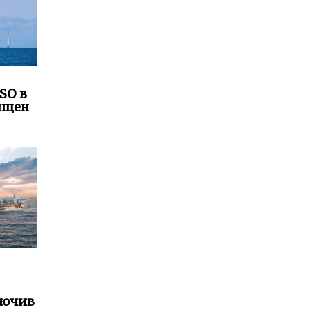
SO в
ящен
лючив