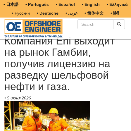
• 日本語
• Português
• Español
• English
• Ελληνικά
• Русский
• Deutsche
• عربى
• 简体中文
• हिंदी
Компания Eni выходит
на рынок Гамбии,
получив лицензию на
разведку шельфовой
нефти и газа.
•
5 июня 2026