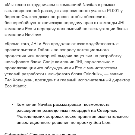
«Мы тесно сотрудничаем с компанией Navitas в рамках
запланированной разведки лицензионного участка PL001 у
берегов Фолклендских островов, чтобы обеспечить
бесперебойную техническую передачу прав от команды JHI
компании Eco и передачу полномочий по эксплуатации блока
компании Navitas».
«Кроме того, JHI и Eco продолжают взаимодействовать с
правительством Гайаны по вопросу потенциального
продления или повторной выдачи лицензии на разработку
шельфового блока Canje компании JHI, параллельно с
продолжающимися обсуждениями Eco с министерством
условий разработки шельфового блока Orinduik», — заявил
Гил Хольцман, президент и главный исполнительный директор
Eco Atlantic.
Компания Navitas рассматривает возможность
расширения разведочных площадей на Северных
Фолклендских островах после принятия окончательного
инвестиционного решения по проекту Sea Lion.
Categories:
Слияния и поглощения