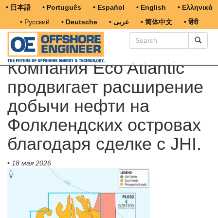
• 日本語
• Português
• Español
• English
• Ελληνικά
• Русский
• Deutsche
• عربى
• 简体中文
• हिंदी
Компания Eco Atlantic
продвигает расширение
добычи нефти на
Фолклендских островах
благодаря сделке с JHI.
•
18 мая 2026