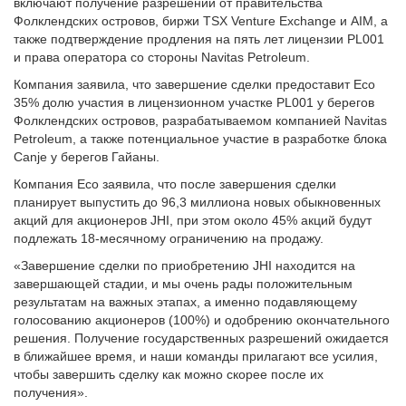
включают получение разрешений от правительства
Фолклендских островов, биржи TSX Venture Exchange и AIM, а
также подтверждение продления на пять лет лицензии PL001
и права оператора со стороны Navitas Petroleum.
Компания заявила, что завершение сделки предоставит Eco
35% долю участия в лицензионном участке PL001 у берегов
Фолклендских островов, разрабатываемом компанией Navitas
Petroleum, а также потенциальное участие в разработке блока
Canje у берегов Гайаны.
Компания Eco заявила, что после завершения сделки
планирует выпустить до 96,3 миллиона новых обыкновенных
акций для акционеров JHI, при этом около 45% акций будут
подлежать 18-месячному ограничению на продажу.
«Завершение сделки по приобретению JHI находится на
завершающей стадии, и мы очень рады положительным
результатам на важных этапах, а именно подавляющему
голосованию акционеров (100%) и одобрению окончательного
решения. Получение государственных разрешений ожидается
в ближайшее время, и наши команды прилагают все усилия,
чтобы завершить сделку как можно скорее после их
получения».