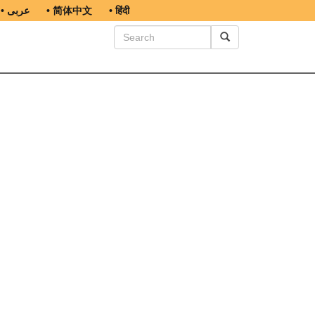
• عربى
• 简体中文
• हिंदी