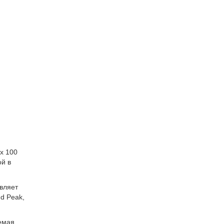
х 100
й в
вляет
d Peak,
аемая