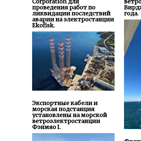
Corporation для
ветр
проведения работ по
Вирд
ликвидации последствий
года.
аварии на электростанции
Ekofisk.
Экспортные кабели и
морская подстанция
установлены на морской
ветроэлектростанции
Фэнмяо I.