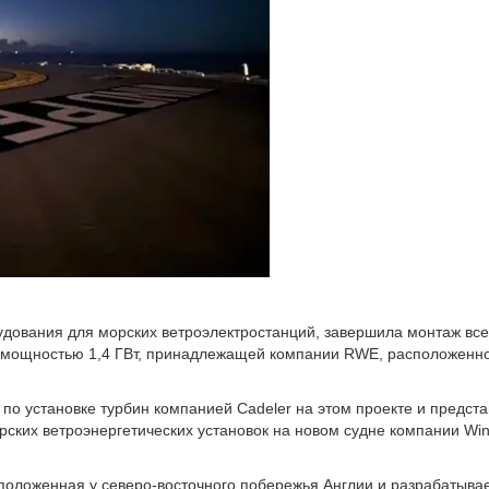
дования для морских ветроэлектростанций, завершила монтаж все
a мощностью 1,4 ГВт, принадлежащей компании RWE, расположенно
по установке турбин компанией Cadeler на этом проекте и предста
ских ветроэнергетических установок на новом судне компании Win
асположенная у северо-восточного побережья Англии и разрабатыв