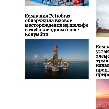
Компания Petrobras
обнаружила газовое
месторождение на шельфе
в глубоководном блоке
Колумбии.
Компа
уста
элем
труб
канад
прои
приро