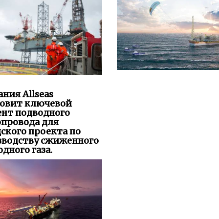
ния Allseas
новит ключевой
ент подводного
опровода для
ского проекта по
зводству сжиженного
дного газа.