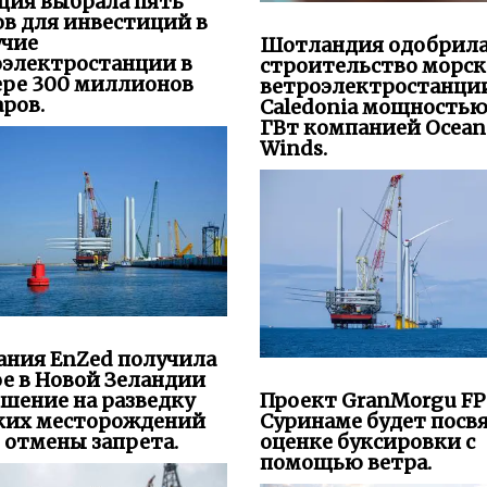
ция выбрала пять
в для инвестиций в
учие
Шотландия одобрил
оэлектростанции в
строительство морс
ере 300 миллионов
ветроэлектростанци
ров.
Caledonia мощностью
ГВт компанией Ocean
Winds.
ания EnZed получила
е в Новой Зеландии
шение на разведку
Проект GranMorgu FP
ких месторождений
Суринаме будет посв
 отмены запрета.
оценке буксировки с
помощью ветра.