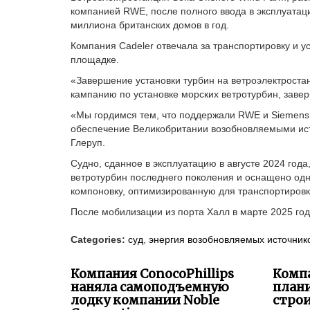
компанией RWE, после полного ввода в эксплуатаци
миллиона британских домов в год.
Компания Cadeler отвечала за транспортировку и у
площадке.
«Завершение установки турбин на ветроэлектроста
кампанию по установке морских ветротурбин, заве
«Мы гордимся тем, что поддержали RWE и Siemens 
обеспечение Великобритании возобновляемыми ист
Глеруп.
Судно, сданное в эксплуатацию в августе 2024 год
ветротурбин последнего поколения и оснащено одн
компоновку, оптимизированную для транспортировк
После мобилизации из порта Халл в марте 2025 год
Categories:
суд
,
энергия возобновляемых источник
Компания ConocoPhillips
Комп
наняла самоподъемную
план
лодку компании Noble
стро