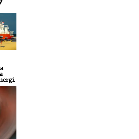
у
на
а
ergi.