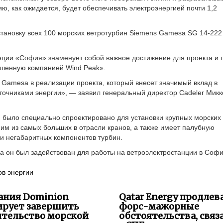
ю, как ожидается, будет обеспечивать электроэнергией почти 1,2
становку всех 100 морских ветротурбин Siemens Gamesa SG 14-222
нции «София» знаменует собой важное достижение для проекта и 
ршенную компанией Wind Peak».
Gamesa в реализации проекта, который внесет значимый вклад в
очниками энергии», — заявил генеральный директор Cadeler Микк
а, было специально спроектировано для установки крупных морских
им из самых больших в отрасли кранов, а также имеет палубную
и негабаритных компонентов турбин.
а он был задействован для работы на ветроэлектростанции в Софи
ов энергии
ания Dominion
Qatar Energy продлев
ирует завершить
форс-мажорные
ительство морской
обстоятельства, свя