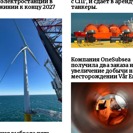
оэлектростанции в
с СПГ, и сдает в аренд
жинии к концу 2027
танкеры.
Компания OneSubsea
получила два заказа 
увеличение добычи н
месторождении Vår En