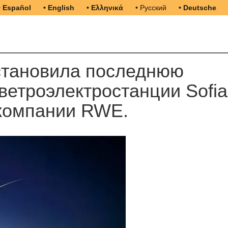
• Español
• English
• Ελληνικά
• Русский
• Deutsche
становила последнюю
ветроэлектростанции Sofia
 компании RWE.