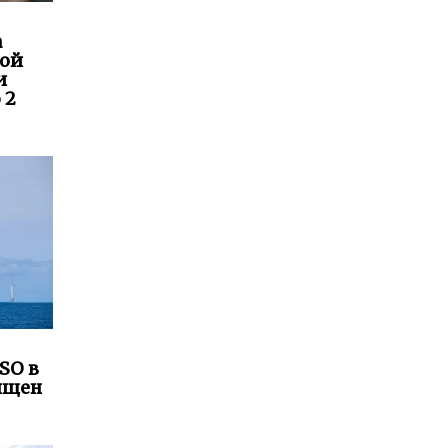
а
кой
и
 2
SO в
ящен