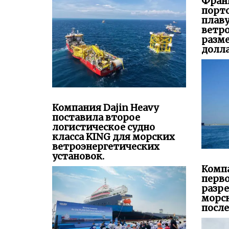
Фран
порто
плав
ветр
разм
долла
Компания Dajin Heavy
поставила второе
логистическое судно
класса KING для морских
ветроэнергетических
установок.
Комп
перво
разре
морс
после