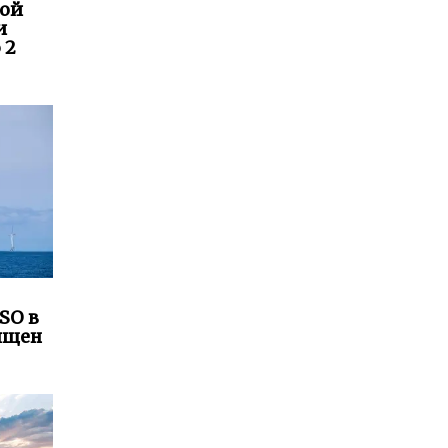
SO в
ящен