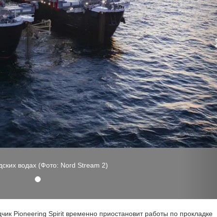
ой платформы для разработки компании Equinor Johan Sverdrup (Фот
ик Pioneering Spirit временно приостановит работы по прокладке
номической зоне Швеции для выполнения запланированных работ 
ое в 2018 году установило 22 000 т верхних буровых платформ для