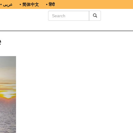
• عربى
• 简体中文
• हिंदी
е
ext