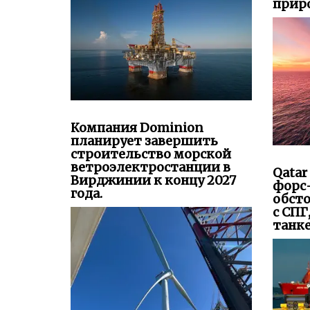
Компания Dominion
планирует завершить
строительство морской
ветроэлектростанции в
Qatar
Вирджинии к концу 2027
форс
года.
обсто
с СПГ
танк