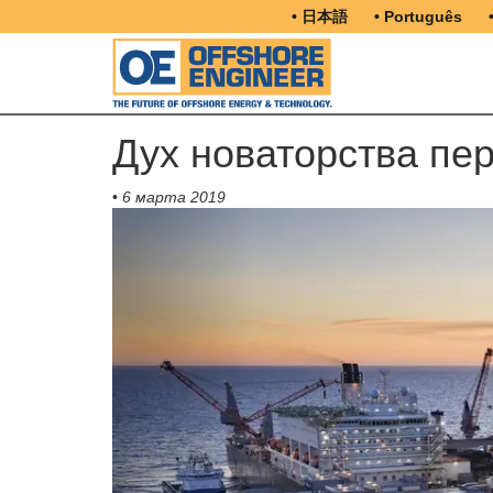
• 日本語
• Português
Дух новаторства пе
•
6 марта 2019
Previous