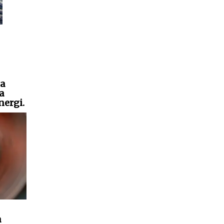
на
а
ergi.
а
кой
и
 2