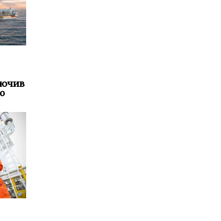
лючив
о