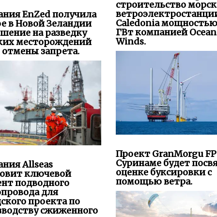
шение на разведку
Winds.
ких месторождений
 отмены запрета.
Проект GranMorgu FP
Суринаме будет посв
ния Allseas
оценке буксировки с
новит ключевой
помощью ветра.
ент подводного
опровода для
ского проекта по
зводству сжиженного
дного газа.