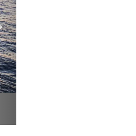
о:
по