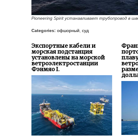
Categories:
офшорный
,
суд
Экспортные кабели и
Фран
морская подстанция
порто
установлены на морской
плав
ветроэлектростанции
ветр
Фэнмяо I.
разм
долла
Комп
Компания Dajin Heavy
перво
поставила второе