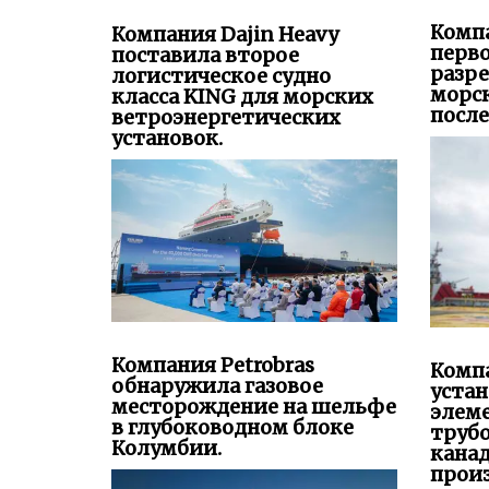
разре
логистическое судно
морс
класса KING для морских
после
ветроэнергетических
установок.
Компания Petrobras
Компа
обнаружила газовое
уста
месторождение на шельфе
элем
в глубоководном блоке
труб
Колумбии.
канад
прои
приро