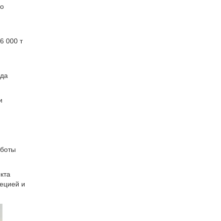
6 000 т
ода
и
аботы
кта
ецией и