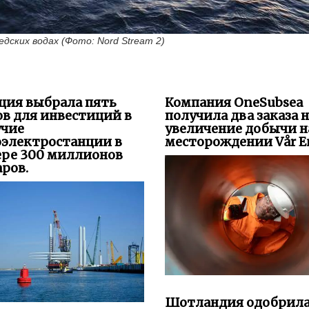
ция выбрала пять
Компания OneSubsea
в для инвестиций в
получила два заказа 
учие
увеличение добычи н
оэлектростанции в
месторождении Vår En
ере 300 миллионов
ров.
Шотландия одобрил
строительство морс
ветроэлектростанци
ания EnZed получила
Caledonia мощностью
е в Новой Зеландии
ГВт компанией Ocean