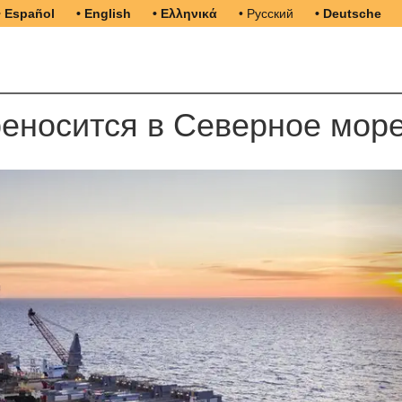
• Español
• English
• Ελληνικά
• Русский
• Deutsche
реносится в Северное мор
N