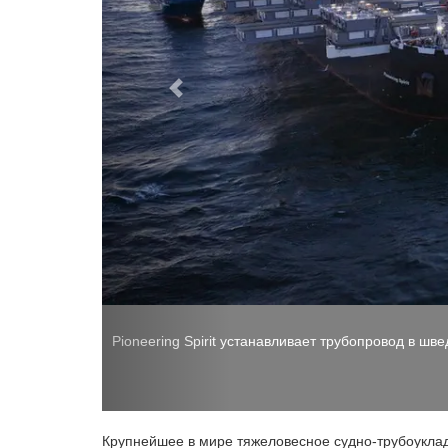
Pioneering Spirit перевозит верхнюю часть буров
Allseas)
Крупнейшее в мире тяжеловесное судно-трубоукладч
трубопровода Nord Stream 2 в исключительной эко
подъему платформы в Северном море.
Находящееся в собственности Allseas судно, котор