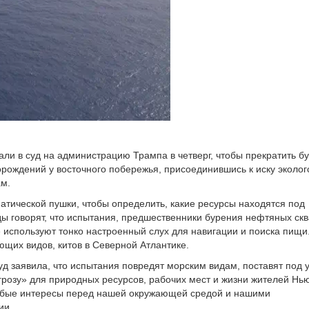
ли в суд на администрацию Трампа в четверг, чтобы прекратить б
рождений у восточного побережья, присоединившись к иску эколог
м.
тической пушки, чтобы определить, какие ресурсы находятся под
 говорят, что испытания, предшественники бурения нефтяных скв
 используют тонко настроенный слух для навигации и поиска пищи
ющих видов, китов в Северной Атлантике.
 заявила, что испытания повредят морским видам, поставят под у
грозу» для природных ресурсов, рабочих мест и жизни жителей Нь
обые интересы перед нашей окружающей средой и нашими
ии.