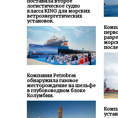
поставила второе
логистическое судно
класса KING для морских
ветроэнергетических
установок.
Комп
перво
разре
морс
после
Компания Petrobras
обнаружила газовое
месторождение на шельфе
в глубоководном блоке
Колумбии.
Компа
уста