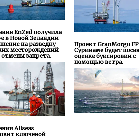
ания EnZed получила
е в Новой Зеландии
шение на разведку
Проект GranMorgu FP
ких месторождений
Суринаме будет посв
 отмены запрета.
оценке буксировки с
помощью ветра.
ния Allseas
новит ключевой