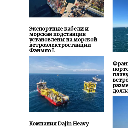
Экспортные кабели и
морская подстанция
установлены на морской
ветроэлектростанции
Фэнмяо I.
Фран
порто
плав
ветр
разм
долла
Компания Dajin Heavy