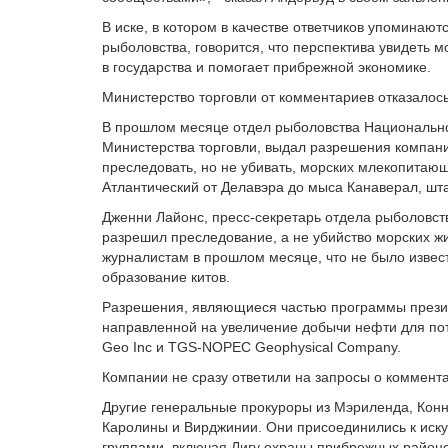
В иске, в котором в качестве ответчиков упоминаю
рыболовства, говорится, что перспектива увидеть
в государства и помогает прибрежной экономике.
Министерство торговли от комментариев отказалось
В прошлом месяце отдел рыболовства Национальн
Министерства торговли, выдал разрешения компани
преследовать, но не убивать, морских млекопитаю
Атлантический от Делавэра до мыса Канаверал, шт
Дженни Лайонс, пресс-секретарь отдела рыболовств
разрешил преследование, а не убийство морских ж
журналистам в прошлом месяце, что не было извес
образование китов.
Разрешения, являющиеся частью программы прези
направленной на увеличение добычи нефти для пот
Geo Inc и TGS-NOPEC Geophysical Company.
Компании не сразу ответили на запросы о коммент
Другие генеральные прокуроры из Мэриленда, Конн
Каролины и Вирджинии. Они присоединились к иску
группами, включая Лигу охраны прибрежных районо