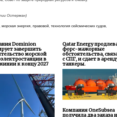
нтии Остерман)
,
морская энергия
,
правовой
,
технология сейсмических судов
,
ания Dominion
Qatar Energy продлев
ирует завершить
форс-мажорные
ительство морской
обстоятельства, свя
оэлектростанции в
с СПГ, и сдает в аренд
жинии к концу 2027
танкеры.
Компания OneSubsea
получила два заказа 