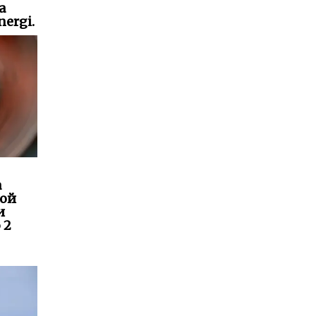
а
ergi.
а
кой
и
 2