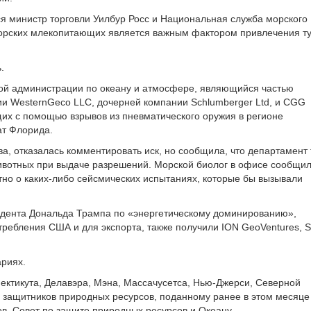
тся министр торговли Уилбур Росс и Национальная служба морского
 морских млекопитающих является важным фактором привлечения т
.
ой администрации по океану и атмосфере, являющийся частью
и WesternGeco LLC, дочерней компании Schlumberger Ltd, и CGG
щих с помощью взрывов из пневматического оружия в регионе
ат Флорида.
а, отказалась комментировать иск, но сообщила, что департамент 
ивотных при выдаче разрешений. Морской биолог в офисе сообщи
тно о каких-либо сейсмических испытаниях, которые бы вызывали
дента Дональда Трампа по «энергетическому доминированию»,
ребления США и для экспорта, также получили ION GeoVentures, 
ариях.
ектикута, Делавэра, Мэна, Массачусетса, Нью-Джерси, Северной
 защитников природных ресурсов, поданному ранее в этом месяце
в, Совет по защите природных ресурсов и Океану.