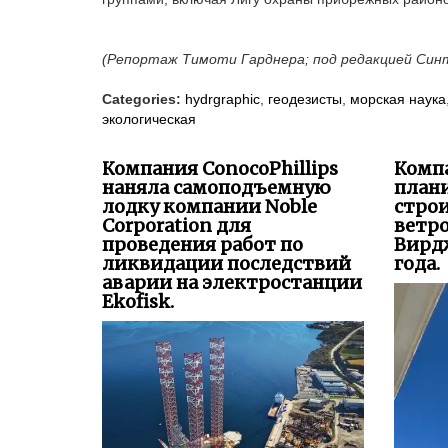
(Репортаж Тимоти Гарднера; под редакцией Си
Categories:
hydrgraphic
,
геодезисты
,
морская наука
экологическая
Компания ConocoPhillips
Комп
наняла самоподъемную
план
лодку компании Noble
стро
Corporation для
ветр
проведения работ по
Вирд
ликвидации последствий
года.
аварии на электростанции
Ekofisk.