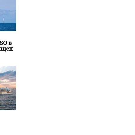
SO в
ящен