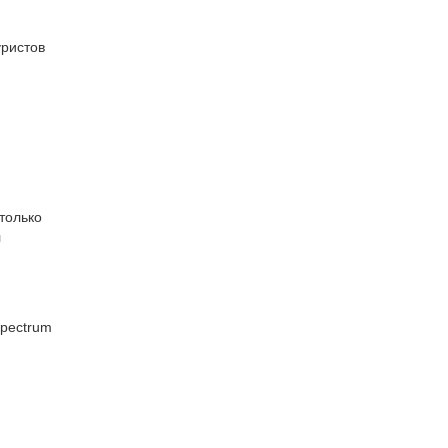
уристов
только
л
Spectrum