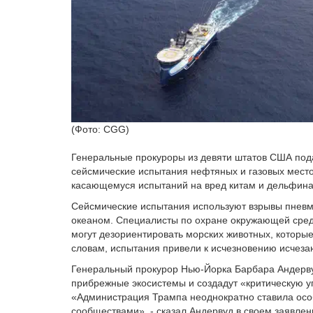
(Фото: CGG)
Генеральные прокуроры из девяти штатов США пода
сейсмические испытания нефтяных и газовых место
касающемуся испытаний на вред китам и дельфина
Сейсмические испытания используют взрывы пневма
океаном. Специалисты по охране окружающей среды
могут дезориентировать морских животных, которые
словам, испытания привели к исчезновению исчеза
Генеральный прокурор Нью-Йорка Барбара Андервуд
прибрежные экосистемы и создадут «критическую у
«Администрация Трампа неоднократно ставила ос
сообществами», - сказал Андервуд в своем заявлен