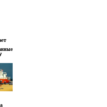
ает
занные
у
на