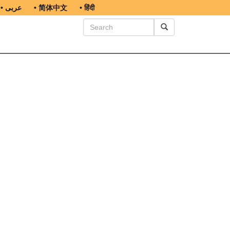
• عربى
• 简体中文
• हिंदी