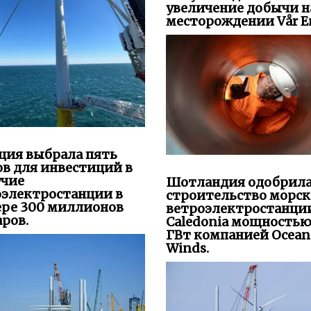
увеличение добычи н
месторождении Vår En
ция выбрала пять
в для инвестиций в
учие
Шотландия одобрил
оэлектростанции в
строительство морс
ере 300 миллионов
ветроэлектростанци
ров.
Caledonia мощностью
ГВт компанией Ocean
Winds.