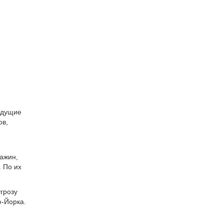
удущие
ов,
ажин,
. По их
грозу
ю-Йорка.