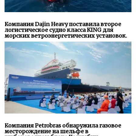
Компания Dajin Heavy поставила второе
логистическое судно класса KING для
морских ветроэнергетических установок.
Компания Petrobras обнаружила газовое
месторождение на шельфе в