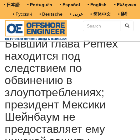
• 日本語
• Português
• Español
• English
• Ελληνικά
• Русский
• Deutsche
• عربى
• 简体中文
• हिंदी
Бывший глава Pemex
находится под
следствием по
обвинению в
злоупотреблениях;
президент Мексики
Шейнбаум не
предоставляет ему